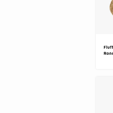
Fluf
Rond