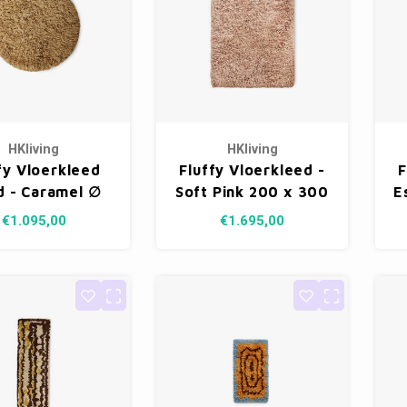
HKliving
HKliving
fy Vloerkleed
Fluffy Vloerkleed -
F
 - Caramel ∅
Soft Pink 200 x 300
E
200 cm
cm
€1.095,00
€1.695,00