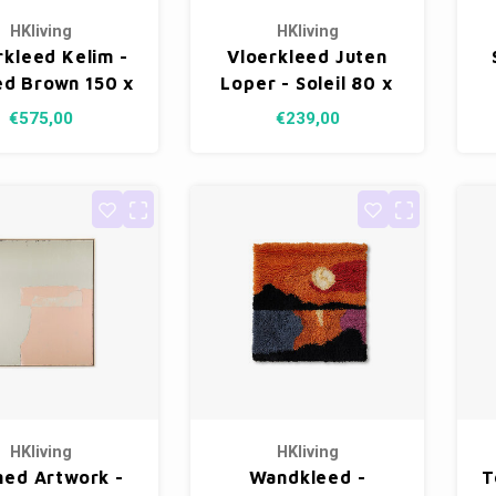
HKliving
HKliving
rkleed Kelim -
Vloerkleed Juten
ed Brown 150 x
Loper - Soleil 80 x
240 cm
300 cm
€575,00
€239,00
HKliving
HKliving
ed Artwork -
Wandkleed -
T