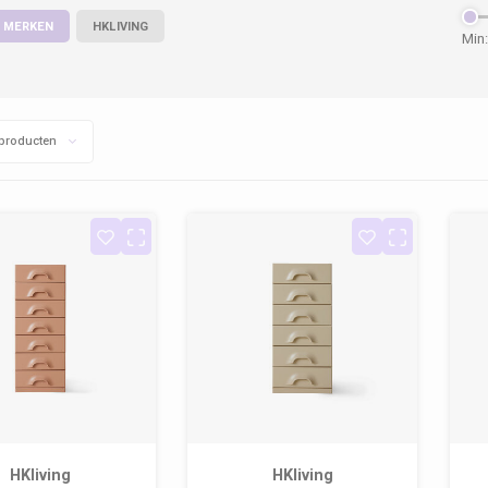
 MERKEN
HKLIVING
Min:
producten
HKliving
HKliving