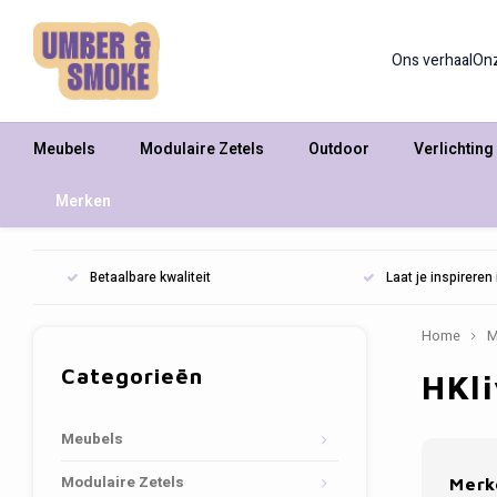
Ons verhaal
On
Meubels
Modulaire Zetels
Outdoor
Verlichting
Merken
Betaalbare kwaliteit
Laat je inspirere
Home
M
Categorieën
HKl
Meubels
Modulaire Zetels
Merk