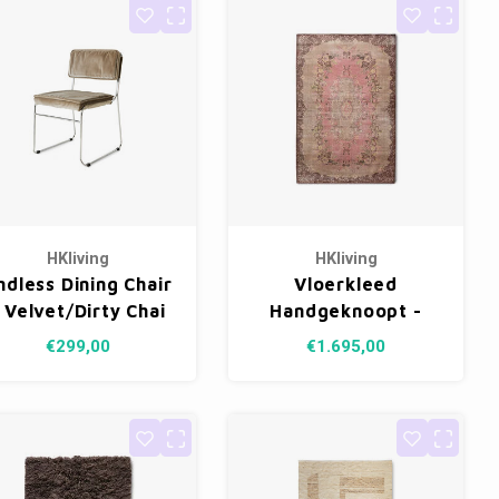
HKliving
HKliving
ndless Dining Chair
Vloerkleed
 Velvet/Dirty Chai
Handgeknoopt -
Wol 200 x 300 cm
€299,00
€1.695,00