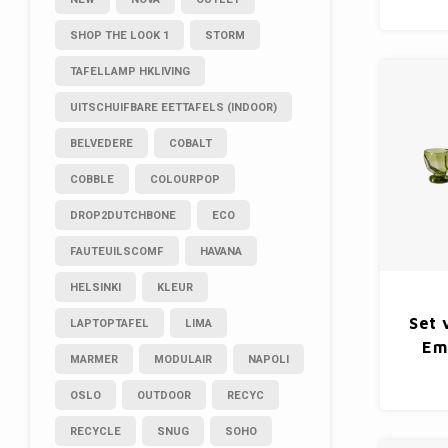
SHOP THE LOOK 1
STORM
TAFELLAMP HKLIVING
UITSCHUIFBARE EETTAFELS (INDOOR)
BELVEDERE
COBALT
COBBLE
COLOURPOP
DROP2DUTCHBONE
ECO
FAUTEUILSCOMF
HAVANA
HELSINKI
KLEUR
Set 
LAPTOPTAFEL
LIMA
Em
MARMER
MODULAIR
NAPOLI
OSLO
OUTDOOR
RECYC
RECYCLE
SNUG
SOHO