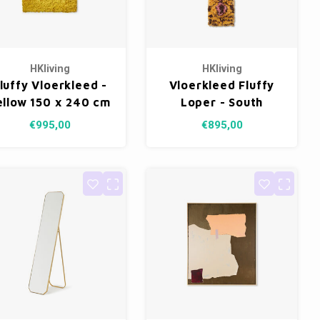
HKliving
HKliving
luffy Vloerkleed -
Vloerkleed Fluffy
ellow 150 x 240 cm
Loper - South
Beach 80 x 360 cm
€995,00
€895,00