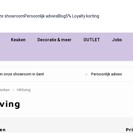
ze showroom
Persoonlijk advies
Blog
5% Loyalty korting
Keuken
Decoratie & meer
OUTLET
Jobs
n in onze showroom in Gent
Persoonlijk advies
erken
HKliving
iving
en
Pri