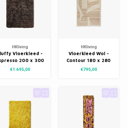
HKliving
HKliving
luffy Vloerkleed -
Vloerkleed Wol -
spresso 200 x 300
Contour 180 x 280
cm
cm
€1.695,00
€795,00