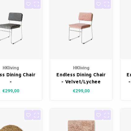
HKliving
HKliving
ss Dining Chair
Endless Dining Chair
E
-
- Velvet/Lychee
-
pe/Monochrome
Pink
€299,00
€299,00