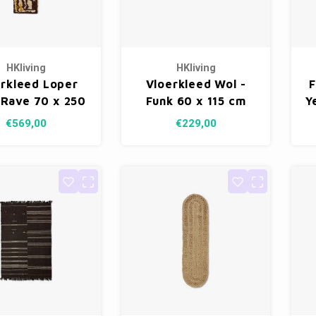
HKliving
HKliving
erkleed Loper
Vloerkleed Wol -
F
 Rave 70 x 250
Funk 60 x 115 cm
Y
cm
€569,00
€229,00