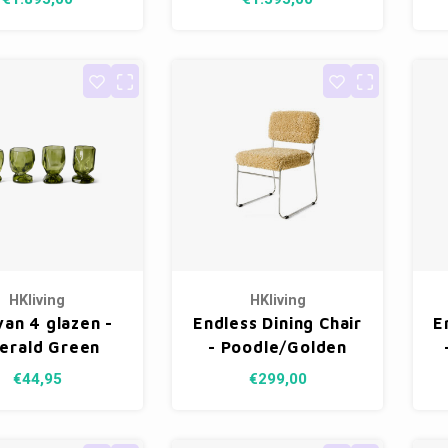
HKliving
HKliving
van 4 glazen -
Endless Dining Chair
E
erald Green
- Poodle/Golden
€44,95
€299,00