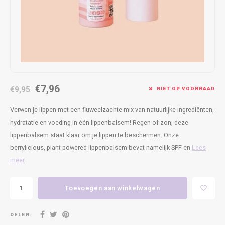
Kasten
Cobble
Spotjes
Vazen
Kleer
Badm
Bankjes
Vienna
Kussens
Vitrin
Havana
Plaids
Conso
Helsinki
Bath & Body
Nacht
€7,96
€9,95
NIET OP VOORRAAD
Belvedere
Kaartjes
Kaste
Verwen je lippen met een fluweelzachte mix van natuurlijke ingrediënten,
hydratatie en voeding in één lippenbalsem! Regen of zon, deze
Isla Sofa
Textiel
Wandk
lippenbalsem staat klaar om je lippen te beschermen. Onze
berrylicious, plant-powered lippenbalsem bevat namelijk SPF en
Lees
Daydream XL
Kerst
meer
Geurstokjes
Toevoegen aan winkelwagen
Bloempotten
DELEN: