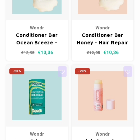
Kasten
Cobble
Spotjes
Vazen
Kleer
Badm
Bankjes
Vienna
Kussens
Vitrin
Wondr
Wondr
Havana
Plaids
Conso
Conditioner Bar
Conditioner Bar
Ocean Breeze -
Honey - Hair Repair
Helsinki
Bath & Body
Nacht
Anti Frizz
€10,36
€10,36
€12,95
€12,95
Belvedere
Kaartjes
Kaste
-20%
-20%
Isla Sofa
Textiel
Wandk
Daydream XL
Kerst
Geurstokjes
Bloempotten
Wondr
Wondr