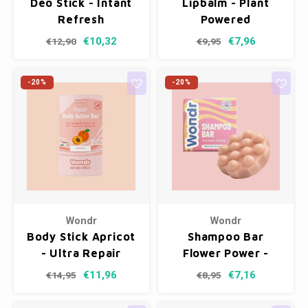
Deo Stick - Intant
Lipbalm - Plant
Fotokaders
Refresh
Powered
€10,32
€7,96
€12,90
€9,95
-20%
-20%
Wondr
Wondr
Body Stick Apricot
Shampoo Bar
- Ultra Repair
Flower Power -
Hydrating
€11,96
€7,16
€14,95
€8,95