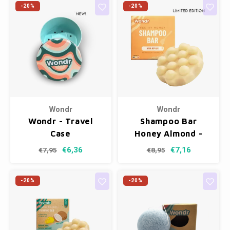
-20%
-20%
Wondr
Wondr
Wondr - Travel
Shampoo Bar
Case
Honey Almond -
Repair
€6,36
€7,16
€7,95
€8,95
-20%
-20%