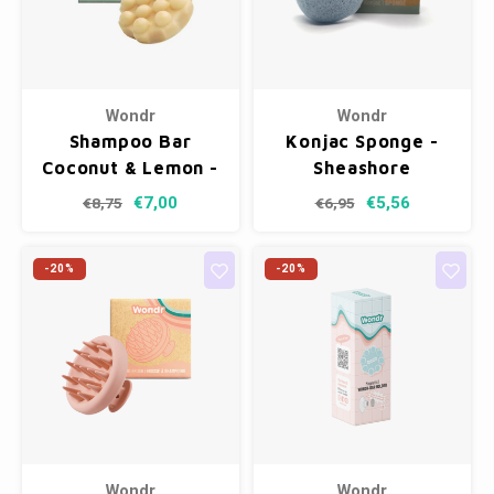
Wondr
Wondr
Shampoo Bar
Konjac Sponge -
Coconut & Lemon -
Sheashore
Normaal
€7,00
€5,56
€8,75
€6,95
-20%
-20%
Wondr
Wondr