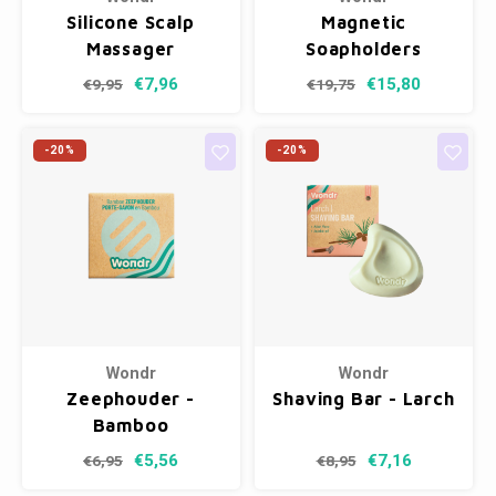
Silicone Scalp
Magnetic
Massager
Soapholders
€7,96
€15,80
€9,95
€19,75
-20%
-20%
Wondr
Wondr
Zeephouder -
Shaving Bar - Larch
Bamboo
€5,56
€7,16
€6,95
€8,95