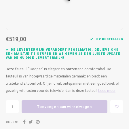
Kasten
Cobble
Spotjes
Vazen
Kleer
Badm
Bankjes
Vienna
Kussens
Vitrin
Havana
Plaids
Conso
€519,00
OP BESTELLING
Helsinki
Bath & Body
Nacht
DE LEVERTERMIJN VERANDERT REGELMATIG, GELIEVE ONS
EEN MAILTJE TE STUREN EN WE GEVEN JE EEN JUISTE UPDATE
VAN DE HUIDIGE LEVERTERMIJN!
Belvedere
Kaartjes
Kaste
Deze fauteuil "Cooper" is elegant en ontzettend comfortabel. De
Isla Sofa
Textiel
Wandk
fauteuil is van hoogwaardige materialen gemaakt en biedt een
uitstekend zitcomfort. Of je nu wilt ontspannen met een goed boek of
Daydream XL
Kerst
gezellig wilt rusten voor de televisie, dan is deze fauteuil
Lees meer
Geurstokjes
Toevoegen aan winkelwagen
Bloempotten
DELEN: