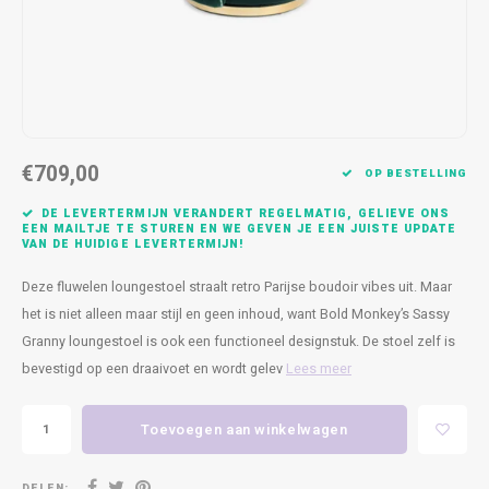
Kasten
Cobble
Spotjes
Vazen
Kleer
Badm
Bankjes
Vienna
Kussens
Vitrin
Havana
Plaids
Conso
€709,00
Helsinki
Bath & Body
Nacht
OP BESTELLING
DE LEVERTERMIJN VERANDERT REGELMATIG, GELIEVE ONS
Belvedere
Kaartjes
Kaste
EEN MAILTJE TE STUREN EN WE GEVEN JE EEN JUISTE UPDATE
VAN DE HUIDIGE LEVERTERMIJN!
Isla Sofa
Textiel
Wandk
Deze fluwelen loungestoel straalt retro Parijse boudoir vibes uit. Maar
het is niet alleen maar stijl en geen inhoud, want Bold Monkey’s Sassy
Daydream XL
Kerst
Granny loungestoel is ook een functioneel designstuk. De stoel zelf is
bevestigd op een draaivoet en wordt gelev
Lees meer
Geurstokjes
Toevoegen aan winkelwagen
Bloempotten
DELEN: