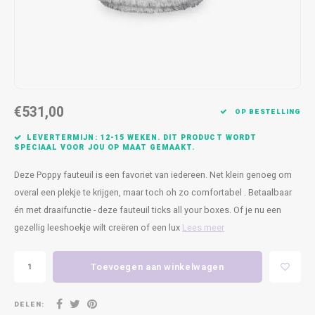
Kasten
Cobble
Spotjes
Vazen
Kleer
Badm
Bankjes
Vienna
Kussens
Vitrin
Havana
Plaids
Conso
€531,00
Helsinki
Bath & Body
Nacht
OP BESTELLING
LEVERTERMIJN: 12-15 WEKEN. DIT PRODUCT WORDT
Belvedere
Kaartjes
Kaste
SPECIAAL VOOR JOU OP MAAT GEMAAKT.
Deze Poppy fauteuil is een favoriet van iedereen. Net klein genoeg om
Isla Sofa
Textiel
Wandk
overal een plekje te krijgen, maar toch oh zo comfortabel . Betaalbaar
én met draaifunctie - deze fauteuil ticks all your boxes. Of je nu een
Daydream XL
Kerst
gezellig leeshoekje wilt creëren of een lux
Lees meer
Geurstokjes
Toevoegen aan winkelwagen
Bloempotten
DELEN: