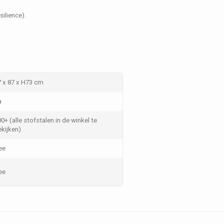
ilience).
7 x 87 x H73 cm
a
0+ (alle stofstalen in de winkel te
kijken)
ee
ee