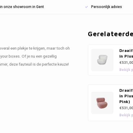
n in onze showroom in Gent
Persoonlijk advies
Gerelateerd
veral een plekje te krijgen, maar toch oh
Draaif
 your boxes. Of je nu een gezellig
in Plu
€531,0
mer, deze fauteuil is de perfecte keuze!
Bekijk 
Draaif
in Plu
Pink)
€531,0
Bekijk 