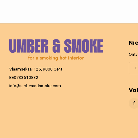
Ni
Ontv
Vlaamsekaai 125, 9000 Gent
BE0733510832
info@umberandsmoke.com
Vo