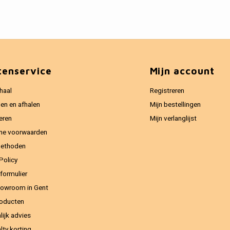
tenservice
Mijn account
haal
Registreren
en en afhalen
Mijn bestellingen
eren
Mijn verlanglijst
ne voorwaarden
methoden
Policy
formulier
owroom in Gent
oducten
lijk advies
lty korting