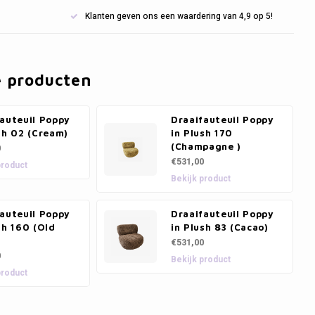
Klanten geven ons een waardering van 4,9 op 5!
e producten
auteuil Poppy
Draaifauteuil Poppy
sh 02 (Cream)
in Plush 170
(Champagne )
0
€531,00
product
Bekijk product
auteuil Poppy
Draaifauteuil Poppy
sh 160 (Old
in Plush 83 (Cacao)
€531,00
0
Bekijk product
product