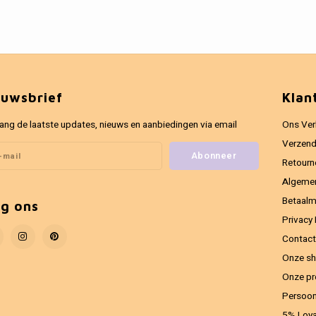
euwsbrief
Klan
ang de laatste updates, nieuws en aanbiedingen via email
Ons Ver
Verzend
Abonneer
Retourn
Algeme
Betaal
lg ons
Privacy 
Contact
Onze sh
Onze pr
Persoon
5% Loya