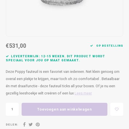
Kasten
Cobble
Spotjes
Vazen
Kleer
Badm
Bankjes
Vienna
Kussens
Vitrin
Havana
Plaids
Conso
€531,00
Helsinki
Bath & Body
Nacht
OP BESTELLING
LEVERTERMIJN: 12-15 WEKEN. DIT PRODUCT WORDT
Belvedere
Kaartjes
Kaste
SPECIAAL VOOR JOU OP MAAT GEMAAKT.
Deze Poppy fauteuil is een favoriet van iedereen. Net klein genoeg om
Isla Sofa
Textiel
Wandk
overal een plekje te krijgen, maar toch oh zo comfortabel . Betaalbaar
én met draaifunctie - deze fauteuil ticks all your boxes. Of je nu een
Daydream XL
Kerst
gezellig leeshoekje wilt creëren of een lux
Lees meer
Geurstokjes
Toevoegen aan winkelwagen
Bloempotten
DELEN: