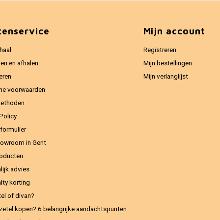
tenservice
Mijn account
haal
Registreren
en en afhalen
Mijn bestellingen
eren
Mijn verlanglijst
ne voorwaarden
methoden
Policy
formulier
owroom in Gent
oducten
lijk advies
lty korting
el of divan?
zetel kopen? 6 belangrijke aandachtspunten