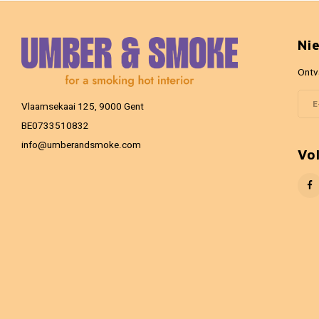
Ni
Ontv
Vlaamsekaai 125, 9000 Gent
BE0733510832
info@umberandsmoke.com
Vo