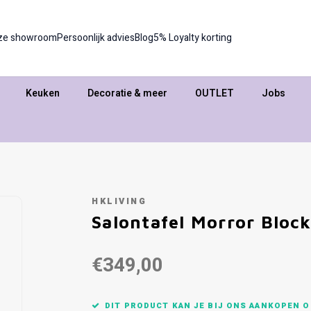
ze showroom
Persoonlijk advies
Blog
5% Loyalty korting
Keuken
Decoratie & meer
OUTLET
Jobs
HKLIVING
Salontafel Morror Bloc
€349,00
DIT PRODUCT KAN JE BIJ ONS AANKOPEN O