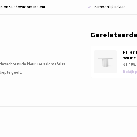
n in onze showroom in Gent
Persoonlijk advies
Gerelateerd
Pillar
White
dezachte nude kleur. De salontafel is
€1.195,
Bekijk 
diepte geeft.