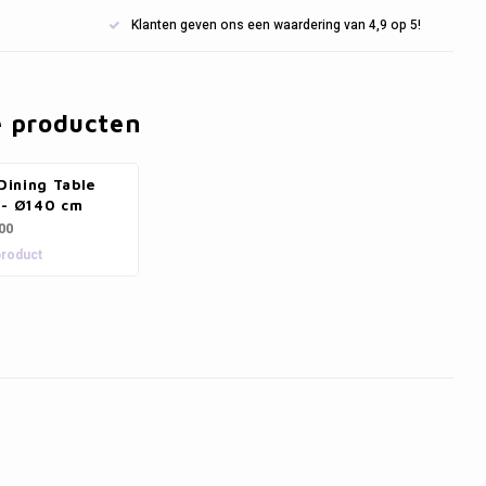
Klanten geven ons een waardering van 4,9 op 5!
e producten
 Dining Table
 - Ø140 cm
00
product