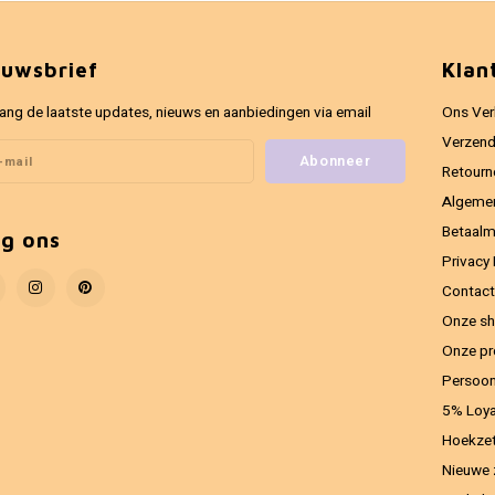
euwsbrief
Klan
ang de laatste updates, nieuws en aanbiedingen via email
Ons Ver
Verzend
Abonneer
Retourn
Algeme
Betaal
lg ons
Privacy 
Contact
Onze sh
Onze pr
Persoon
5% Loya
Hoekzet
Nieuwe 