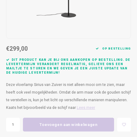
Kasten
Cobble
Spotjes
Vazen
Kleer
Badm
Bankjes
Vienna
Kussens
Vitrin
Havana
Plaids
Conso
€299,00
Helsinki
Bath & Body
Nacht
OP BESTELLING
DIT PRODUCT KAN JE BIJ ONS AANKOPEN OP BESTELLING. DE
Belvedere
Kaartjes
Kaste
LEVERTERMIJN VERANDERT REGELMATIG, GELIEVE ONS EEN
MAILTJE TE STUREN EN WE GEVEN JE EEN JUISTE UPDATE VAN
DE HUIDIGE LEVERTERMIJN!
Isla Sofa
Textiel
Wandk
Deze vloerlamp Sirius van Zuiver is niet alleen mooi om te zien, maar
heeft ook veel mogelijkheden. Omdat de arm maar ook de gouden schijf
Daydream XL
Kerst
te verstellen is, kun je het licht op verschillende manieren manipuleren.
Kaats het bijvoorbeeld via de schijf naar
Lees meer
Geurstokjes
Bloempotten
Toevoegen aan winkelwagen