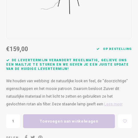
Kasten
Cobble
Spotjes
Vazen
Kleer
Badm
Bankjes
Vienna
Kussens
Vitrin
Havana
Plaids
Conso
€159,00
Helsinki
Bath & Body
Nacht
OP BESTELLING
DE LEVERTERMIJN VERANDERT REGELMATIG, GELIEVE ONS
Belvedere
Kaartjes
Kaste
EEN MAILTJE TE STUREN EN WE GEVEN JE EEN JUISTE UPDATE
VAN DE HUIDIGE LEVERTERMIJN!
Isla Sofa
Textiel
Wandk
We houden van webbing: de natuurlijke look en feel, de "doorzichtige"
eigenschappen en het mooie patroon. Daarom besloot Zuiver dit
Daydream XL
Kerst
natuurlijke materiaal in het licht te zetten en gebruikten ze het
gevlochten rotan als filter. Deze staande lamp geeft een
Lees meer
Geurstokjes
Toevoegen aan winkelwagen
Bloempotten
DELEN: