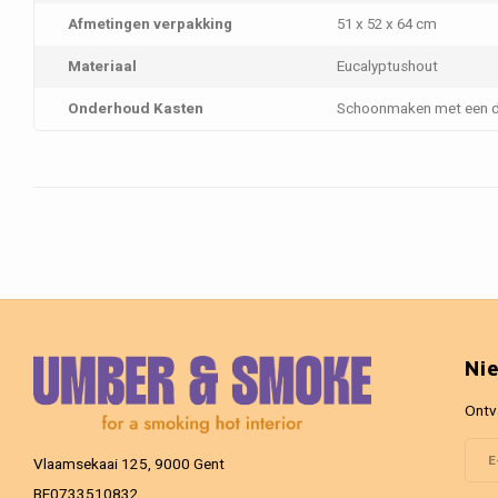
Afmetingen verpakking
51 x 52 x 64 cm
Materiaal
Eucalyptushout
Onderhoud Kasten
Schoonmaken met een d
Ni
Ontv
Vlaamsekaai 125, 9000 Gent
BE0733510832