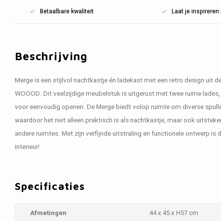
Betaalbare kwaliteit
Laat je inspirere
Beschrijving
Merge is een stijlvol nachtkastje én ladekast met een retro design uit 
WOOOD. Dit veelzijdige meubelstuk is uitgerust met twee ruime lades,
voor eenvoudig openen. De Merge biedt volop ruimte om diverse spullen 
waardoor het niet alleen praktisch is als nachtkastje, maar ook uitste
andere ruimtes. Met zijn verfijnde uitstraling en functionele ontwerp i
interieur!
Specificaties
Afmetingen
44 x 45 x H57 cm