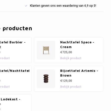
Klanten geven ons een waardering van 4,9 op 5!
e producten
tafel Barbier -
Nachttafel Space -
t
Cream
0
€725,00
product
Bekijk product
tafel/Nachttafel
Bijzettafel Artemis -
a
Brown
0
€129,00
product
Bekijk product
 Ladekast -
e
0