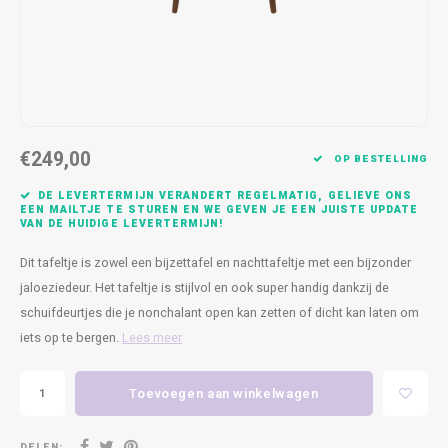
Kasten
Cobble
Spotjes
Vazen
Kleer
Badm
Bankjes
Vienna
Kussens
Vitrin
Havana
Plaids
Conso
€249,00
Helsinki
Bath & Body
Nacht
OP BESTELLING
DE LEVERTERMIJN VERANDERT REGELMATIG, GELIEVE ONS
Belvedere
Kaartjes
Kaste
EEN MAILTJE TE STUREN EN WE GEVEN JE EEN JUISTE UPDATE
VAN DE HUIDIGE LEVERTERMIJN!
Isla Sofa
Textiel
Wandk
Dit tafeltje is zowel een bijzettafel en nachttafeltje met een bijzonder
jaloeziedeur. Het tafeltje is stijlvol en ook super handig dankzij de
Daydream XL
Kerst
schuifdeurtjes die je nonchalant open kan zetten of dicht kan laten om
iets op te bergen.
Lees meer
Geurstokjes
Toevoegen aan winkelwagen
Bloempotten
DELEN: