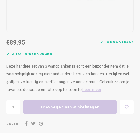
Kasten
Cobble
Spotjes
Vazen
Kleer
Badm
Bankjes
Vienna
Kussens
Vitrin
Havana
Plaids
Conso
€89,95
OP VOORRAAD
Helsinki
Bath & Body
Nacht
2 TOT 4 WERKDAGEN
Belvedere
Kaartjes
Kaste
Deze handige set van 3 wandplanken is echt een bijzonder item dat je
waarschijnlijk nog bij niemand anders hebt zien hangen. Het lijken wel
Isla Sofa
Textiel
Wandk
golfjes, zo luchtig en sierlijk hangen ze aan de muur. Gebruik ze om je
favoriete decoratie en foto's op tentoon te
Lees meer
Daydream XL
Kerst
Toevoegen aan winkelwagen
Geurstokjes
DELEN:
Bloempotten