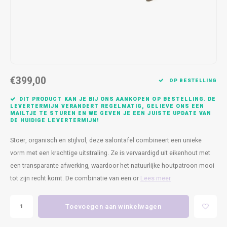
Kasten
Cobble
Spotjes
Vazen
Kleer
Badm
Bankjes
Vienna
Kussens
Vitrin
Havana
Plaids
Conso
€399,00
Helsinki
Bath & Body
Nacht
OP BESTELLING
DIT PRODUCT KAN JE BIJ ONS AANKOPEN OP BESTELLING. DE
Belvedere
Kaartjes
Kaste
LEVERTERMIJN VERANDERT REGELMATIG, GELIEVE ONS EEN
MAILTJE TE STUREN EN WE GEVEN JE EEN JUISTE UPDATE VAN
DE HUIDIGE LEVERTERMIJN!
Isla Sofa
Textiel
Wandk
Stoer, organisch en stijlvol, deze salontafel combineert een unieke
vorm met een krachtige uitstraling. Ze is vervaardigd uit eikenhout met
Daydream XL
Kerst
een transparante afwerking, waardoor het natuurlijke houtpatroon mooi
tot zijn recht komt. De combinatie van een or
Lees meer
Geurstokjes
Bloempotten
Toevoegen aan winkelwagen