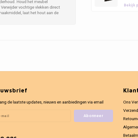
onderhoud. Houd het meubel
Bekijk 
 Verwijder vochtige vlekken direct
maakmiddel, laat het hout aan de
euwsbrief
Klan
ang de laatste updates, nieuws en aanbiedingen via email
Ons Ver
Verzend
Abonneer
Retourn
Algeme
Betaal
lg ons