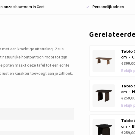
n in onze showroom in Gent
Persoonlijk advies
Gerelateerd
 met een krachtige uitstraling. Ze is
Tablo 
 natuurlijke houtpatroon mooi tot zijn
cm - 
€399,0
e poten maakt deze tafel tot een echte
Bekijk 
 rust en karakter toevoegt aan je zithoek.
Tablo 
cm - 
€259,0
Bekijk 
Tablo 
cm - B
€259,0