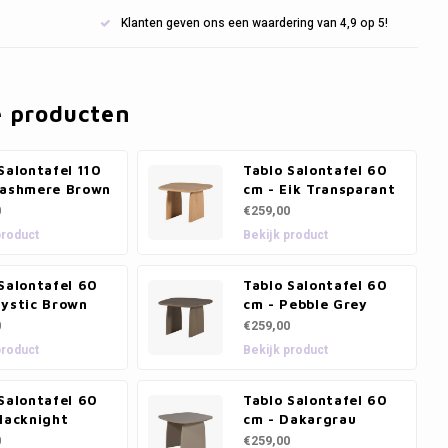
Klanten geven ons een waardering van 4,9 op 5!
e producten
Salontafel 110
Tablo Salontafel 60
Cashmere Brown
cm - Eik Transparant
0
€259,00
product
Bekijk product
Salontafel 60
Tablo Salontafel 60
Mystic Brown
cm - Pebble Grey
0
€259,00
product
Bekijk product
Salontafel 60
Tablo Salontafel 60
lacknight
cm - Dakargrau
0
€259,00