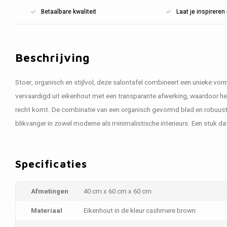
Betaalbare kwaliteit
Laat je inspirere
Beschrijving
Stoer, organisch en stijlvol, deze salontafel combineert een unieke vorm
vervaardigd uit eikenhout met een transparante afwerking, waardoor het
recht komt. De combinatie van een organisch gevormd blad en robuust
blikvanger in zowel moderne als minimalistische interieurs. Een stuk dat
Specificaties
Afmetingen
40 cm x 60 cm x 60 cm
Materiaal
Eikenhout in de kleur cashmere brown