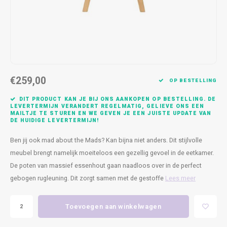
Kasten
Cobble
Spotjes
Vazen
Kleer
Badm
Bankjes
Vienna
Kussens
Vitrin
Havana
Plaids
Conso
€259,00
Helsinki
Bath & Body
Nacht
OP BESTELLING
DIT PRODUCT KAN JE BIJ ONS AANKOPEN OP BESTELLING. DE
Belvedere
Kaartjes
Kaste
LEVERTERMIJN VERANDERT REGELMATIG, GELIEVE ONS EEN
MAILTJE TE STUREN EN WE GEVEN JE EEN JUISTE UPDATE VAN
DE HUIDIGE LEVERTERMIJN!
Isla Sofa
Textiel
Wandk
Ben jij ook mad about the Mads? Kan bijna niet anders. Dit stijlvolle
meubel brengt namelijk moeiteloos een gezellig gevoel in de eetkamer.
Daydream XL
Kerst
De poten van massief essenhout gaan naadloos over in de perfect
gebogen rugleuning. Dit zorgt samen met de gestoffe
Lees meer
Geurstokjes
Bloempotten
Toevoegen aan winkelwagen