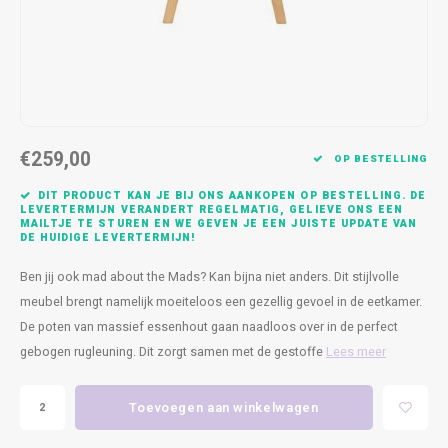
Kasten
Cobble
Spotjes
Vazen
Kleer
Badm
Bankjes
Vienna
Kussens
Vitrin
Havana
Plaids
Conso
€259,00
Helsinki
Bath & Body
Nacht
OP BESTELLING
DIT PRODUCT KAN JE BIJ ONS AANKOPEN OP BESTELLING. DE
Belvedere
Kaartjes
Kaste
LEVERTERMIJN VERANDERT REGELMATIG, GELIEVE ONS EEN
MAILTJE TE STUREN EN WE GEVEN JE EEN JUISTE UPDATE VAN
DE HUIDIGE LEVERTERMIJN!
Isla Sofa
Textiel
Wandk
Ben jij ook mad about the Mads? Kan bijna niet anders. Dit stijlvolle
meubel brengt namelijk moeiteloos een gezellig gevoel in de eetkamer.
Daydream XL
Kerst
De poten van massief essenhout gaan naadloos over in de perfect
gebogen rugleuning. Dit zorgt samen met de gestoffe
Lees meer
Geurstokjes
Bloempotten
Toevoegen aan winkelwagen