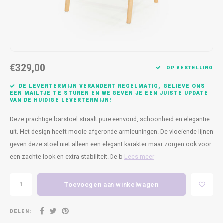
Kasten
Cobble
Spotjes
Vazen
Kleer
Badm
Bankjes
Vienna
Kussens
Vitrin
Havana
Plaids
Conso
€329,00
OP BESTELLING
Helsinki
Bath & Body
Nacht
DE LEVERTERMIJN VERANDERT REGELMATIG, GELIEVE ONS
EEN MAILTJE TE STUREN EN WE GEVEN JE EEN JUISTE UPDATE
VAN DE HUIDIGE LEVERTERMIJN!
Belvedere
Kaartjes
Kaste
Deze prachtige barstoel straalt pure eenvoud, schoonheid en elegantie
Isla Sofa
Textiel
Wandk
uit. Het design heeft mooie afgeronde armleuningen. De vloeiende lijnen
geven deze stoel niet alleen een elegant karakter maar zorgen ook voor
Daydream XL
Kerst
een zachte look en extra stabiliteit. De b
Lees meer
Geurstokjes
Toevoegen aan winkelwagen
Bloempotten
DELEN: