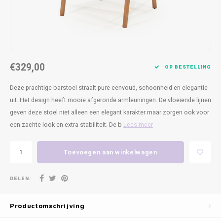
Kasten
Cobble
Spotjes
Vazen
Kleer
Badm
Bankjes
Vienna
Kussens
Vitrin
Havana
Plaids
Conso
€329,00
OP BESTELLING
Helsinki
Bath & Body
Nacht
Deze prachtige barstoel straalt pure eenvoud, schoonheid en elegantie
uit. Het design heeft mooie afgeronde armleuningen. De vloeiende lijnen
Belvedere
Kaartjes
Kaste
geven deze stoel niet alleen een elegant karakter maar zorgen ook voor
een zachte look en extra stabiliteit. De b
Lees meer
Isla Sofa
Textiel
Wandk
Daydream XL
Kerst
Toevoegen aan winkelwagen
Geurstokjes
DELEN:
Bloempotten
Productomschrijving