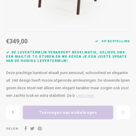
Kasten
Cobble
Spotjes
Vazen
Kleer
Badm
Bankjes
Vienna
Kussens
Vitrin
Havana
Plaids
Conso
€349,00
OP BESTELLING
Helsinki
Bath & Body
Nacht
DE LEVERTERMIJN VERANDERT REGELMATIG, GELIEVE ONS
EEN MAILTJE TE STUREN EN WE GEVEN JE EEN JUISTE UPDATE
VAN DE HUIDIGE LEVERTERMIJN!
Belvedere
Kaartjes
Kaste
Deze prachtige barstoel straalt pure eenvoud, schoonheid en elegantie
Isla Sofa
Textiel
Wandk
uit. Het design heeft mooie afgeronde armleuningen. De vloeiende lijnen
geven deze stoel niet alleen een elegant karakter maar zorgen ook voor
Daydream XL
Kerst
een zachte look en extra stabiliteit. De b
Lees meer
Geurstokjes
Toevoegen aan winkelwagen
Bloempotten
DELEN: