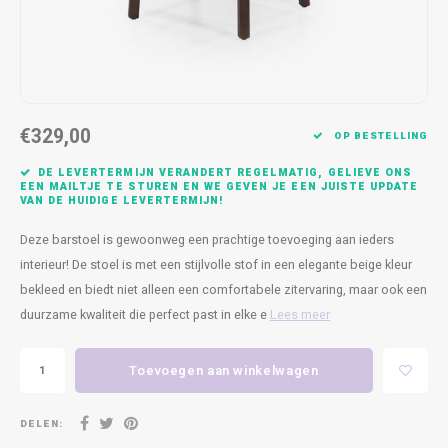
Kasten
Cobble
Spotjes
Vazen
Kleer
Badm
Bankjes
Vienna
Kussens
Vitrin
Havana
Plaids
Conso
€329,00
OP BESTELLING
Helsinki
Bath & Body
Nacht
DE LEVERTERMIJN VERANDERT REGELMATIG, GELIEVE ONS
EEN MAILTJE TE STUREN EN WE GEVEN JE EEN JUISTE UPDATE
VAN DE HUIDIGE LEVERTERMIJN!
Belvedere
Kaartjes
Kaste
Deze barstoel is gewoonweg een prachtige toevoeging aan ieders
Isla Sofa
Textiel
Wandk
interieur! De stoel is met een stijlvolle stof in een elegante beige kleur
bekleed en biedt niet alleen een comfortabele zitervaring, maar ook een
Daydream XL
Kerst
duurzame kwaliteit die perfect past in elke e
Lees meer
Geurstokjes
Toevoegen aan winkelwagen
Bloempotten
DELEN: