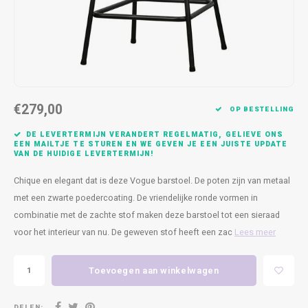
Kasten
Cobble
Spotjes
Vazen
Kleer
Badm
Bankjes
Vienna
Kussens
Vitrin
Havana
Plaids
Conso
€279,00
Helsinki
Bath & Body
Nacht
OP BESTELLING
DE LEVERTERMIJN VERANDERT REGELMATIG, GELIEVE ONS
Belvedere
Kaartjes
Kaste
EEN MAILTJE TE STUREN EN WE GEVEN JE EEN JUISTE UPDATE
VAN DE HUIDIGE LEVERTERMIJN!
Isla Sofa
Textiel
Wandk
Chique en elegant dat is deze Vogue barstoel. De poten zijn van metaal
met een zwarte poedercoating. De vriendelijke ronde vormen in
Daydream XL
Kerst
combinatie met de zachte stof maken deze barstoel tot een sieraad
voor het interieur van nu. De geweven stof heeft een zac
Lees meer
Geurstokjes
Toevoegen aan winkelwagen
Bloempotten
DELEN: