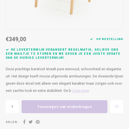
Kasten
Cobble
Spotjes
Vazen
Kleer
Badm
Bankjes
Vienna
Kussens
Vitrin
Havana
Plaids
Conso
€349,00
OP BESTELLING
Helsinki
Bath & Body
Nacht
DE LEVERTERMIJN VERANDERT REGELMATIG, GELIEVE ONS
EEN MAILTJE TE STUREN EN WE GEVEN JE EEN JUISTE UPDATE
VAN DE HUIDIGE LEVERTERMIJN!
Belvedere
Kaartjes
Kaste
Deze prachtige barstoel straalt pure eenvoud, schoonheid en elegantie
Isla Sofa
Textiel
Wandk
uit. Het design heeft mooie afgeronde armleuningen. De vloeiende lijnen
geven deze stoel niet alleen een elegant karakter maar zorgen ook voor
Daydream XL
Kerst
een zachte look en extra stabiliteit. De b
Lees meer
Geurstokjes
Toevoegen aan winkelwagen
Bloempotten
DELEN: