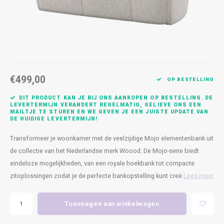
Kasten
Cobble
Spotjes
Vazen
Kleer
Badm
Bankjes
Vienna
Kussens
Vitrin
Havana
Plaids
Conso
€499,00
Helsinki
Bath & Body
Nacht
OP BESTELLING
DIT PRODUCT KAN JE BIJ ONS AANKOPEN OP BESTELLING. DE
Belvedere
Kaartjes
Kaste
LEVERTERMIJN VERANDERT REGELMATIG, GELIEVE ONS EEN
MAILTJE TE STUREN EN WE GEVEN JE EEN JUISTE UPDATE VAN
DE HUIDIGE LEVERTERMIJN!
Isla Sofa
Textiel
Wandk
Transformeer je woonkamer met de veelzijdige Mojo elementenbank uit
de collectie van het Nederlandse merk Woood. De Mojo-serie biedt
Daydream XL
Kerst
eindeloze mogelijkheden, van een royale hoekbank tot compacte
zitoplossingen zodat je de perfecte bankopstelling kunt creë
Lees meer
Geurstokjes
Bloempotten
Toevoegen aan winkelwagen