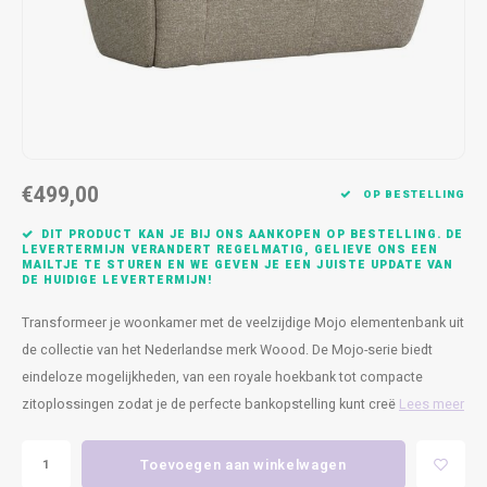
Kasten
Cobble
Spotjes
Vazen
Kleer
Badm
Bankjes
Vienna
Kussens
Vitrin
Havana
Plaids
Conso
Helsinki
Bath & Body
Nacht
€499,00
OP BESTELLING
Belvedere
Kaartjes
Kaste
DIT PRODUCT KAN JE BIJ ONS AANKOPEN OP BESTELLING. DE
LEVERTERMIJN VERANDERT REGELMATIG, GELIEVE ONS EEN
MAILTJE TE STUREN EN WE GEVEN JE EEN JUISTE UPDATE VAN
Isla Sofa
Textiel
Wandk
DE HUIDIGE LEVERTERMIJN!
Transformeer je woonkamer met de veelzijdige Mojo elementenbank uit
Daydream XL
Kerst
de collectie van het Nederlandse merk Woood. De Mojo-serie biedt
eindeloze mogelijkheden, van een royale hoekbank tot compacte
Geurstokjes
zitoplossingen zodat je de perfecte bankopstelling kunt creë
Lees meer
Bloempotten
Toevoegen aan winkelwagen