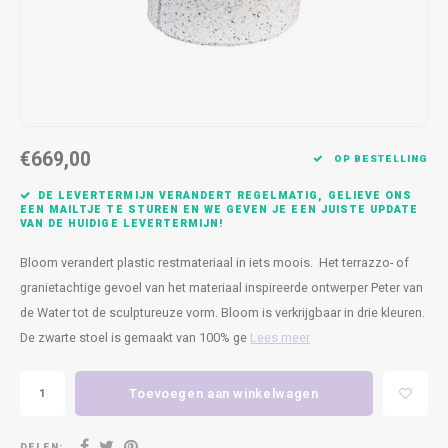
Kasten
Cobble
Spotjes
Vazen
Kleer
Badm
Bankjes
Vienna
Kussens
Vitrin
Havana
Plaids
Conso
€669,00
Helsinki
Bath & Body
Nacht
OP BESTELLING
DE LEVERTERMIJN VERANDERT REGELMATIG, GELIEVE ONS
Belvedere
Kaartjes
Kaste
EEN MAILTJE TE STUREN EN WE GEVEN JE EEN JUISTE UPDATE
VAN DE HUIDIGE LEVERTERMIJN!
Isla Sofa
Textiel
Wandk
Bloom verandert plastic restmateriaal in iets moois. Het terrazzo- of
granietachtige gevoel van het materiaal inspireerde ontwerper Peter van
Daydream XL
Kerst
de Water tot de sculptureuze vorm. Bloom is verkrijgbaar in drie kleuren.
De zwarte stoel is gemaakt van 100% ge
Lees meer
Geurstokjes
Toevoegen aan winkelwagen
Bloempotten
DELEN: