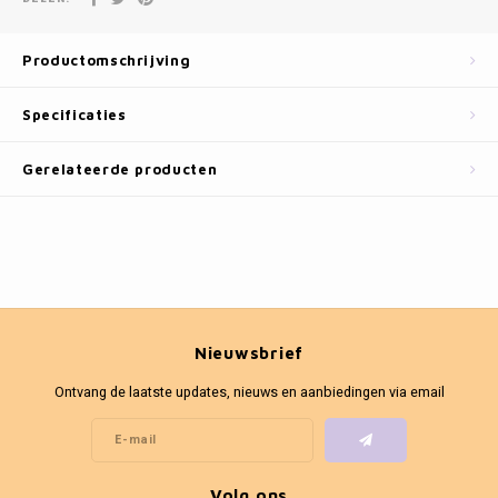
Fotokaders
Productomschrijving
Specificaties
Gerelateerde producten
Nieuwsbrief
Ontvang de laatste updates, nieuws en aanbiedingen via email
Volg ons