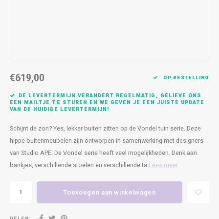
Kasten
Cobble
Spotjes
Vazen
Kleer
Badm
Bankjes
Vienna
Kussens
Vitrin
Havana
Plaids
Conso
€619,00
Helsinki
Bath & Body
Nacht
OP BESTELLING
DE LEVERTERMIJN VERANDERT REGELMATIG, GELIEVE ONS
Belvedere
Kaartjes
Kaste
EEN MAILTJE TE STUREN EN WE GEVEN JE EEN JUISTE UPDATE
VAN DE HUIDIGE LEVERTERMIJN!
Isla Sofa
Textiel
Wandk
Schijnt de zon? Yes, lekker buiten zitten op de Vondel tuin serie. Deze
hippe buitenmeubelen zijn ontworpen in samenwerking met designers
Daydream XL
Kerst
van Studio APE. De Vondel serie heeft veel mogelijkheden. Denk aan
bankjes, verschillende stoelen en verschillende ta
Lees meer
Geurstokjes
Toevoegen aan winkelwagen
Bloempotten
DELEN: