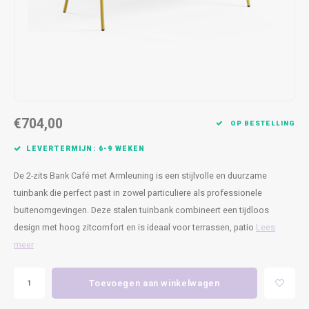
Kasten
Cobble
Spotjes
Vazen
Kleer
Badm
Bankjes
Vienna
Kussens
Vitrin
Havana
Plaids
Conso
Helsinki
Bath & Body
Nacht
€704,00
OP BESTELLING
Belvedere
Kaartjes
Kaste
LEVERTERMIJN: 6-9 WEKEN
De 2-zits Bank Café met Armleuning is een stijlvolle en duurzame
Isla Sofa
Textiel
Wandk
tuinbank die perfect past in zowel particuliere als professionele
buitenomgevingen. Deze stalen tuinbank combineert een tijdloos
Daydream XL
Kerst
design met hoog zitcomfort en is ideaal voor terrassen, patio
Lees
Geurstokjes
meer
Bloempotten
Toevoegen aan winkelwagen