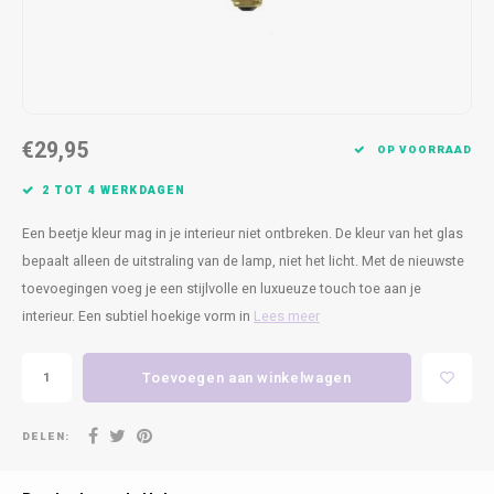
Kasten
Cobble
Spotjes
Vazen
Kleer
Badm
Bankjes
Vienna
Kussens
Vitrin
Havana
Plaids
Conso
€29,95
OP VOORRAAD
Helsinki
Bath & Body
Nacht
2 TOT 4 WERKDAGEN
Belvedere
Kaartjes
Kaste
Een beetje kleur mag in je interieur niet ontbreken. De kleur van het glas
bepaalt alleen de uitstraling van de lamp, niet het licht. Met de nieuwste
Isla Sofa
Textiel
Wandk
toevoegingen voeg je een stijlvolle en luxueuze touch toe aan je
interieur. Een subtiel hoekige vorm in
Lees meer
Daydream XL
Kerst
Toevoegen aan winkelwagen
Geurstokjes
DELEN:
Bloempotten