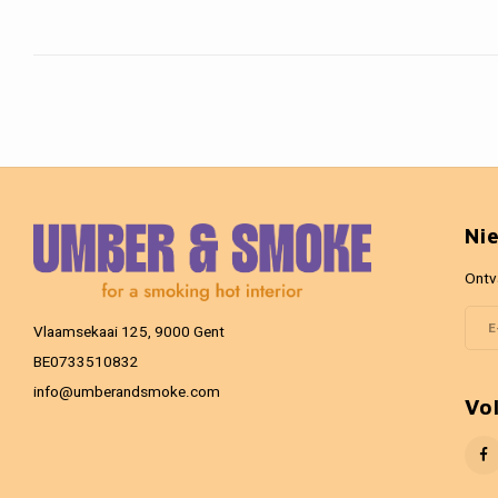
Ni
Ontv
Vlaamsekaai 125, 9000 Gent
BE0733510832
info@umberandsmoke.com
Vo