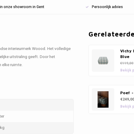
n in onze showroom in Gent
Persoonlijk advies
Gerelateerd
landse interieurmerk Woood. Het volledige
Vichy 
ijke uitstraling geeft. Door het
Blue
€119,00
 elke ruimte.
Bekijk 
Poef 
€249,0
Bekijk 
ter
 kg