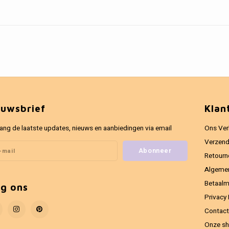
euwsbrief
Klan
ang de laatste updates, nieuws en aanbiedingen via email
Ons Ver
Verzend
Abonneer
Retourn
Algeme
Betaal
lg ons
Privacy 
Contact
Onze sh