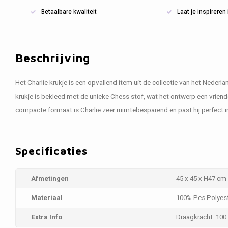
Betaalbare kwaliteit
Laat je inspirere
Beschrijving
Het Charlie krukje is een opvallend item uit de collectie van het Neder
krukje is bekleed met de unieke Chess stof, wat het ontwerp een vriendel
compacte formaat is Charlie zeer ruimtebesparend en past hij perfect in
Specificaties
Afmetingen
45 x 45 x H47 cm
Materiaal
100% Pes Polyes
Extra Info
Draagkracht: 100