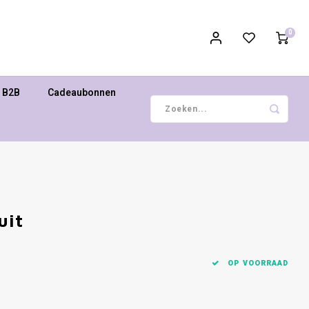
0
B2B
Cadeaubonnen
uit
OP VOORRAAD