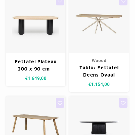
Woood
Eettafel Plateau
Tablo: Eettafel
200 x 90 cm -
Deens Ovaal
Eikenfineer
€1.649,00
Transparant - 220
€1.154,00
x 100 cm