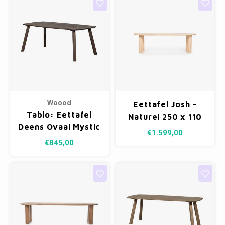
Woood
Eettafel Josh -
Tablo: Eettafel
Naturel 250 x 110
Deens Ovaal Mystic
cm
€1.599,00
Brown - 180 x 100
€845,00
cm