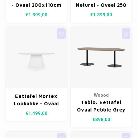
- Ovaal 200x110cm
Naturel - Ovaal 250
x 210
€1.399,00
€1.399,00
Woood
Eettafel Mortex
Tablo: Eettafel
Lookalike - Ovaal
Ovaal Pebble Grey
200 cm
€1.499,00
- 220 x 90 cm
€898,00