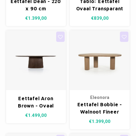
Eettafel Dean - 220
Tablo: Eettafel
Fotokaders
x 90 cm
Ovaal Transparant
- 220 x 90 cm
€1.399,00
€839,00
Eleonora
Eettafel Aron
Eettafel Bobbie -
Brown - Ovaal
Walnoot Fineer
250x110cm
€1.499,00
Lichtbruin - 215 x
€1.399,00
110 cm