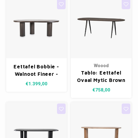
Woood
Eettafel Bobbie -
Tablo: Eettafel
Walnoot Fineer -
Ovaal Mytic Brown
215 x 110 cm
€1.399,00
- 220 x 90 cm
€758,00