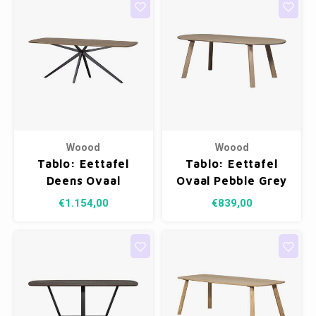
Woood
Woood
Tablo: Eettafel
Tablo: Eettafel
Deens Ovaal
Ovaal Pebble Grey
Cashmere Brown -
- 220 x 90 cm
€1.154,00
€839,00
220 x 100 cm