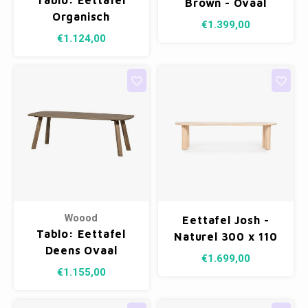
Tablo: Eettafel
Brown - Ovaal
Organisch
200x110cm
€1.399,00
Transparant - 220
€1.124,00
x 100 cm
Woood
Eettafel Josh -
Tablo: Eettafel
Naturel 300 x 110
Deens Ovaal
cm
€1.699,00
Cashmere Brown -
€1.155,00
220 x 100 cm