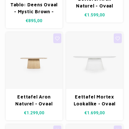
Tablo: Deens Ovaal
Naturel - Ovaal
- Mystic Brown -
300 x 210
€1.599,00
vingerlas - 220 x
€895,00
100 cm
Eettafel Aron
Eettafel Mortex
Naturel - Ovaal
Lookalike - Ovaal
200 x 210
250 cm
€1.299,00
€1.699,00