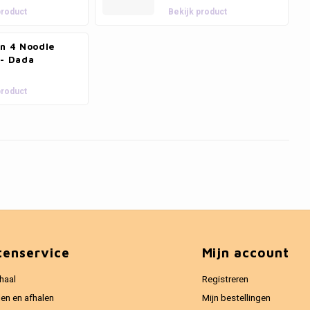
product
Bekijk product
an 4 Noodle
 - Dada
product
tenservice
Mijn account
haal
Registreren
en en afhalen
Mijn bestellingen