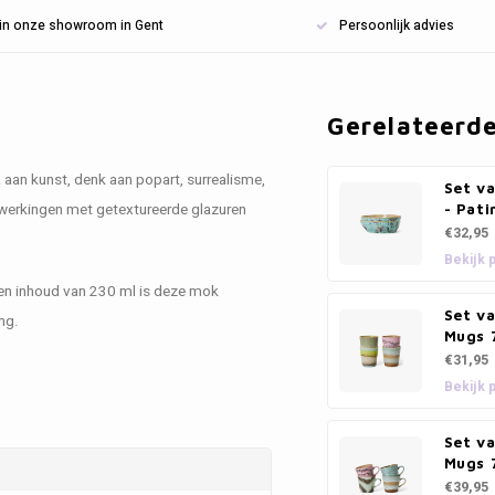
n in onze showroom in Gent
Persoonlijk advies
Gerelateerd
a aan kunst, denk aan popart, surrealisme,
Set v
werkingen met getextureerde glazuren
- Pati
€32,95
Bekijk 
een inhoud van 230 ml is deze mok
Set va
ng.
Mugs 
€31,95
Bekijk 
Set v
Mugs 
€39,95