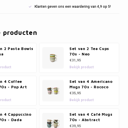
Klanten geven ons een waardering van 4,9 op 5!
e producten
an 2 Pasta Bowls
Set van 2 Tea Cups
na
70s - Neo
€31,95
product
Bekijk product
n 4 Coffee
Set van 4 Americano
70s - Pop Art
Mugs 70s - Rococo
€35,95
product
Bekijk product
an 4 Cappuccino
Set van 4 Café Mugs
70s - Dada
70s - Abstract
€39,95