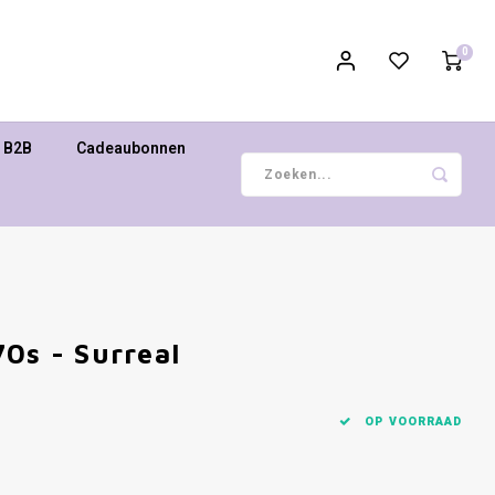
0
B2B
Cadeaubonnen
0s - Surreal
OP VOORRAAD