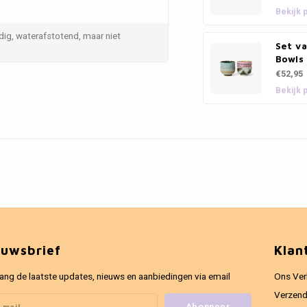
Bekijk 
ig, waterafstotend, maar niet
Set v
Bowls
€52,95
Bekijk 
euwsbrief
Klan
ang de laatste updates, nieuws en aanbiedingen via email
Ons Ver
Verzend
Abonneer