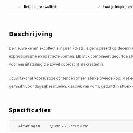
Betaalbare kwaliteit
Laat je inspirere
Beschrijving
De nieuwe keramiekcollectie in jaren 70-stijl is geïnspireerd op decenni
expressionisme en abstracte vormen. Elk stuk combineert gedurfde af
voor een uitstraling die zowel doordacht als creatief is.
Jouw favoriet voor rustige ochtenden of een sterke tweede kop. Met 
gemaakt voor dagelijkse rituelen, klassiek van vorm, gedurfd in afwerki
Specificaties
Afmetingen
7,5 cm x 7,5 cm x 8 cm