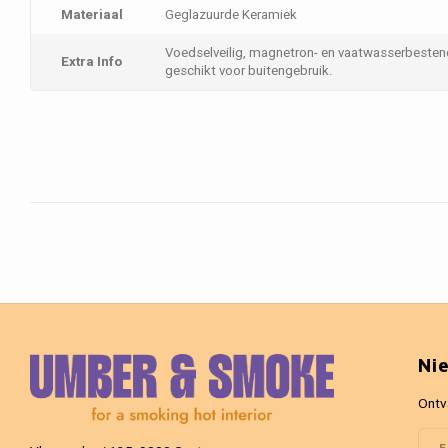
Materiaal
Geglazuurde Keramiek
Voedselveilig, magnetron- en vaatwasserbestend
Extra Info
geschikt voor buitengebruik.
Ni
Ontv