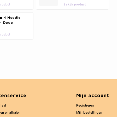
product
Bekijk product
an 4 Noodle
 - Dada
product
tenservice
Mijn account
haal
Registreren
en en afhalen
Mijn bestellingen