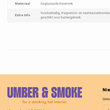
Materiaal
Geglazuurde Keramiek
Voedselveilig, magnetron- en vaatwasserbestend
Extra Info
geschikt voor buitengebruik.
Ni
Ontv