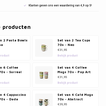
Klanten geven ons een waardering van 4,9 op 5!
e producten
an 2 Pasta Bowls
Set van 2 Tea Cups
na
70s - Neo
€31,95
product
Bekijk product
n 6 Coffee
Set van 4 Coffee
0s - Surreal
Mugs 70s - Pop Art
€31,95
product
Bekijk product
an 4 Cappuccino
Set van 4 Café Mugs
70s - Dada
70s - Abstract
€39,95