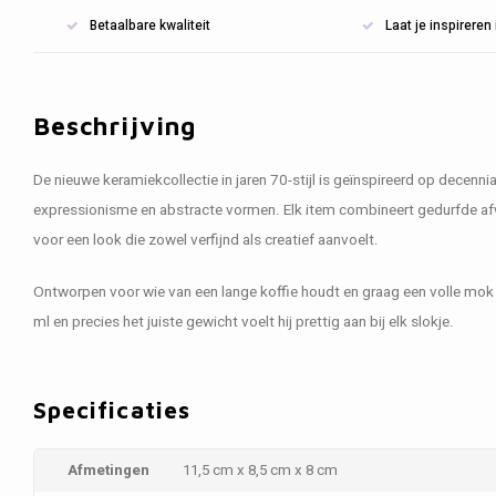
Betaalbare kwaliteit
Laat je inspirere
Beschrijving
De nieuwe keramiekcollectie in jaren 70-stijl is geïnspireerd op decenni
expressionisme en abstracte vormen. Elk item combineert gedurfde af
voor een look die zowel verfijnd als creatief aanvoelt.
Ontworpen voor wie van een lange koffie houdt en graag een volle mok
ml en precies het juiste gewicht voelt hij prettig aan bij elk slokje.
Specificaties
Afmetingen
11,5 cm x 8,5 cm x 8 cm