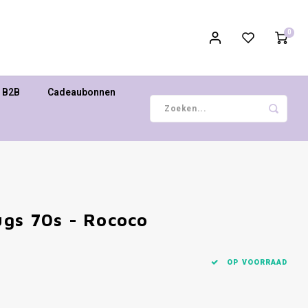
0
B2B
Cadeaubonnen
ugs 70s - Rococo
OP VOORRAAD