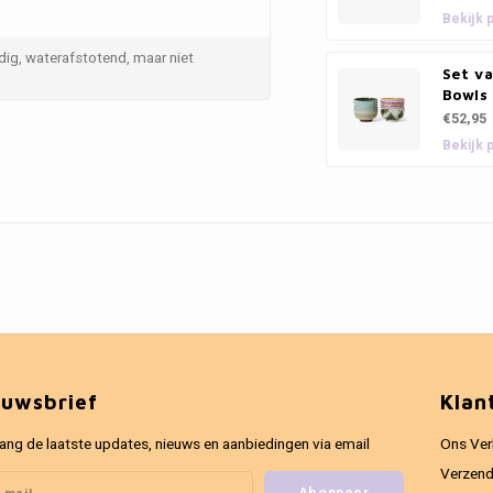
Bekijk 
ig, waterafstotend, maar niet
Set v
Bowls
€52,95
Bekijk 
euwsbrief
Klan
ang de laatste updates, nieuws en aanbiedingen via email
Ons Ver
Verzend
Abonneer