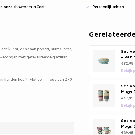
n in onze showroom in Gent
Persoonlijk advies
Gerelateerd
a aan kunst, denk aan popart, surrealisme,
Set v
werkingen met getextureerde glazuren
- Pati
€32,95
Bekijk 
 in handen heeft. Met een inhoud van 270
Set va
Mugs 7
€47,95
Bekijk 
Set v
Mugs 
€39,95