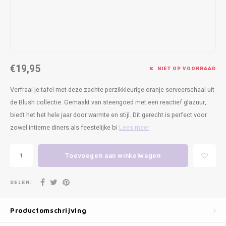
Kasten
Cobble
Spotjes
Vazen
Kleer
Badm
Bankjes
Vienna
Kussens
Vitrin
Havana
Plaids
Conso
€19,95
NIET OP VOORRAAD
Helsinki
Bath & Body
Nacht
Verfraai je tafel met deze zachte perzikkleurige oranje serveerschaal uit
de Blush collectie. Gemaakt van steengoed met een reactief glazuur,
Belvedere
Kaartjes
Kaste
biedt het het hele jaar door warmte en stijl. Dit gerecht is perfect voor
zowel intieme diners als feestelijke bi
Lees meer
Isla Sofa
Textiel
Wandk
Daydream XL
Kerst
Toevoegen aan winkelwagen
Geurstokjes
DELEN:
Bloempotten
Productomschrijving