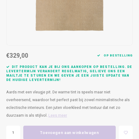
Kasten
Cobble
Spotjes
Vazen
Kleer
Badm
Bankjes
Vienna
Kussens
Vitrin
Havana
Plaids
Conso
Helsinki
Bath & Body
Nacht
€329,00
OP BESTELLING
Belvedere
Kaartjes
Kaste
DIT PRODUCT KAN JE BIJ ONS AANKOPEN OP BESTELLING. DE
LEVERTERMIJN VERANDERT REGELMATIG, GELIEVE ONS EEN
MAILTJE TE STUREN EN WE GEVEN JE EEN JUISTE UPDATE VAN
Isla Sofa
Textiel
Wandk
DE HUIDIGE LEVERTERMIJN!
Aards met een vleugje pit. De warme tint is speels maar niet
Daydream XL
Kerst
overheersend, waardoor het perfect past bij zowel minimalistische als
eclectische interieurs. Een juten vloerkleed met textuur dat net zo
Geurstokjes
duurzaam is als stijlvol.
Lees meer
Bloempotten
Toevoegen aan winkelwagen