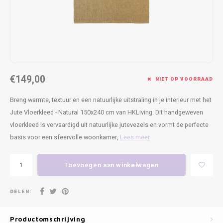
Kasten
Cobble
Spotjes
Vazen
Kleer
Badm
Bankjes
Vienna
Kussens
Vitrin
Havana
Plaids
Conso
€149,00
Helsinki
Bath & Body
Nacht
NIET OP VOORRAAD
Breng warmte, textuur en een natuurlijke uitstraling in je interieur met het
Belvedere
Kaartjes
Kaste
Jute Vloerkleed - Natural 150x240 cm van HKLiving. Dit handgeweven
vloerkleed is vervaardigd uit natuurlijke jutevezels en vormt de perfecte
Isla Sofa
Textiel
Wandk
basis voor een sfeervolle woonkamer,
Lees meer
Daydream XL
Kerst
Toevoegen aan winkelwagen
Geurstokjes
DELEN:
Bloempotten
Productomschrijving