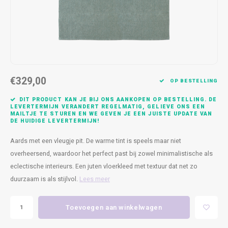
Kasten
Cobble
Spotjes
Vazen
Kleer
Badm
Bankjes
Vienna
Kussens
Vitrin
Havana
Plaids
Conso
€329,00
Helsinki
Bath & Body
Nacht
OP BESTELLING
DIT PRODUCT KAN JE BIJ ONS AANKOPEN OP BESTELLING. DE
Belvedere
Kaartjes
Kaste
LEVERTERMIJN VERANDERT REGELMATIG, GELIEVE ONS EEN
MAILTJE TE STUREN EN WE GEVEN JE EEN JUISTE UPDATE VAN
DE HUIDIGE LEVERTERMIJN!
Isla Sofa
Textiel
Wandk
Aards met een vleugje pit. De warme tint is speels maar niet
overheersend, waardoor het perfect past bij zowel minimalistische als
Daydream XL
Kerst
eclectische interieurs. Een juten vloerkleed met textuur dat net zo
duurzaam is als stijlvol.
Lees meer
Geurstokjes
Bloempotten
Toevoegen aan winkelwagen