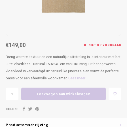
Kasten
Cobble
Spotjes
Vazen
Kleer
Badm
Bankjes
Vienna
Kussens
Vitrin
Havana
Plaids
Conso
€149,00
Helsinki
Bath & Body
Nacht
NIET OP VOORRAAD
Breng warmte, textuur en een natuurlijke uitstraling in je interieur met het
Belvedere
Kaartjes
Kaste
Jute Vloerkleed - Natural 150x240 cm van HKLiving. Dit handgeweven
vloerkleed is vervaardigd uit natuurlijke jutevezels en vormt de perfecte
Isla Sofa
Textiel
Wandk
basis voor een sfeervolle woonkamer,
Lees meer
Daydream XL
Kerst
Toevoegen aan winkelwagen
Geurstokjes
DELEN:
Bloempotten
Productomschrijving