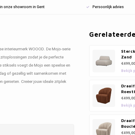
n in onze showroom in Gent
Persoonlijk advies
Gerelateerd
ndse interieurmerk WOOOD. De Mojo-serie
Sterck
zitoplossingen zodat je de perfecte
Zand
€499,0
ale stiksels voegt de Mojo een speelse en
Bekijk 
ge dag of gezellig wilt samenkomen met
en genieten. Creëer jouw ideale zitplek
Draaif
Roest
€499,0
Bekijk 
Draaif
Boucl
€499,0