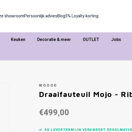
ze showroom
Persoonlijk advies
Blog
5% Loyalty korting
Keuken
Decoratie & meer
OUTLET
Jobs
WOOOD
Draaifauteuil Mojo - Ri
€499,00
DE LEVERTERMIJN VERANDERT REGELMATIG,