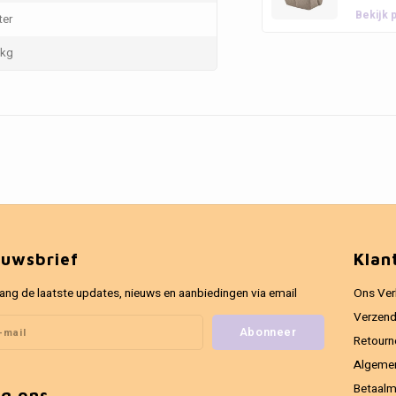
Bekijk 
ter
 kg
euwsbrief
Klan
ang de laatste updates, nieuws en aanbiedingen via email
Ons Ver
Verzend
Abonneer
Retourn
Algeme
Betaal
lg ons