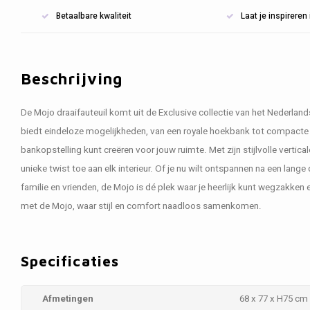
Betaalbare kwaliteit
Laat je inspirere
Beschrijving
De Mojo draaifauteuil komt uit de Exclusive collectie van het Nederla
biedt eindeloze mogelijkheden, van een royale hoekbank tot compacte 
bankopstelling kunt creëren voor jouw ruimte. Met zijn stijlvolle vertic
unieke twist toe aan elk interieur. Of je nu wilt ontspannen na een lan
familie en vrienden, de Mojo is dé plek waar je heerlijk kunt wegzakken 
met de Mojo, waar stijl en comfort naadloos samenkomen.
Specificaties
Afmetingen
68 x 77 x H75 cm