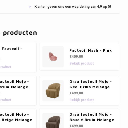
Klanten geven ons een waardering van 4,9 op 5!
e producten
 Fauteuil -
Fauteuil Nash - Pink
€409,00
0
Bekijk product
product
auteuil Mojo -
Draaifauteuil Mojo -
bruin Melange
Geel Bruin Melange
0
€499,00
product
Bekijk product
auteuil Mojo -
Draaifauteuil Mojo -
é Beige Melange
Bouclé Bruin Melange
0
€499,00