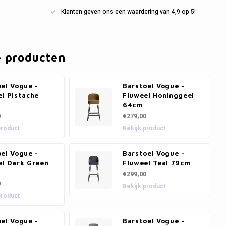
Klanten geven ons een waardering van 4,9 op 5!
e producten
el Vogue -
Barstoel Vogue -
l Pistache
Fluweel Honinggeel
64cm
0
€279,00
product
Bekijk product
el Vogue -
Barstoel Vogue -
el Dark Green
Fluweel Teal 79cm
€299,00
0
Bekijk product
product
el Vogue -
Barstoel Vogue -