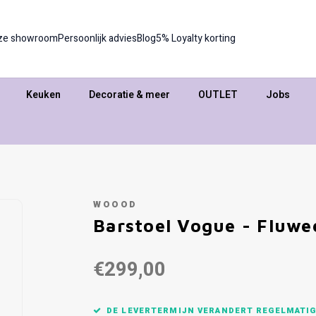
ze showroom
Persoonlijk advies
Blog
5% Loyalty korting
Keuken
Decoratie & meer
OUTLET
Jobs
WOOOD
Barstoel Vogue - Fluwe
€299,00
DE LEVERTERMIJN VERANDERT REGELMATIG,