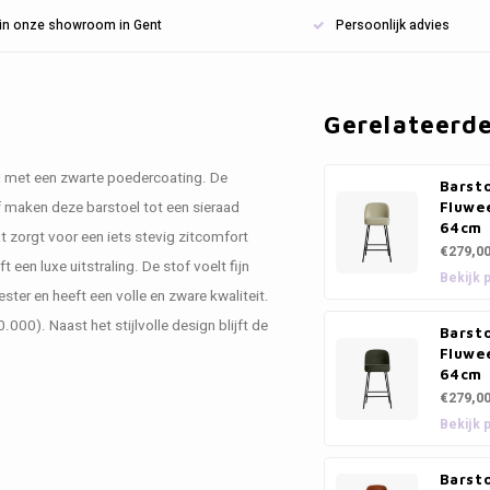
n in onze showroom in Gent
Persoonlijk advies
Gerelateerd
al met een zwarte poedercoating. De
Barsto
of maken deze barstoel tot een sieraad
Fluwee
64cm
at zorgt voor een iets stevig zitcomfort
€279,0
een luxe uitstraling. De stof voelt fijn
Bekijk 
ster en heeft een volle en zware kwaliteit.
000). Naast het stijlvolle design blijft de
Barsto
Fluwe
64cm
€279,0
Bekijk 
Barsto