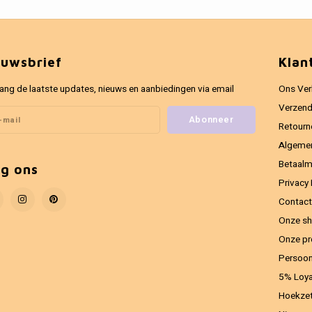
euwsbrief
Klan
ang de laatste updates, nieuws en aanbiedingen via email
Ons Ver
Verzend
Abonneer
Retourn
Algeme
Betaal
lg ons
Privacy 
Contact
Onze sh
Onze pr
Persoon
5% Loya
Hoekzet