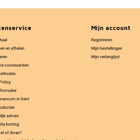
tenservice
Mijn account
haal
Registreren
en en afhalen
Mijn bestellingen
eren
Mijn verlanglijst
ne voorwaarden
methoden
Policy
formulier
owroom in Gent
oducten
lijk advies
lty korting
el of divan?