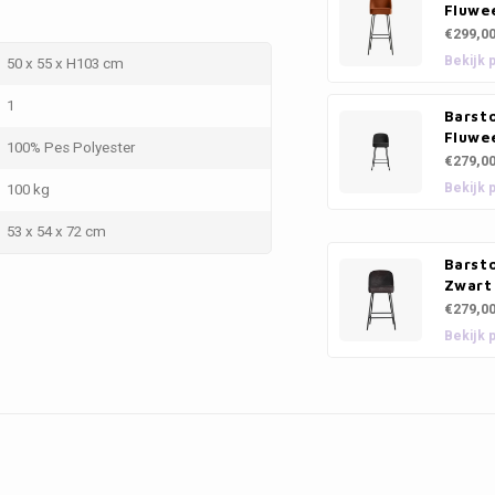
Fluwe
€299,0
Bekijk 
50 x 55 x H103 cm
1
Barsto
Fluwe
100% Pes Polyester
€279,0
Bekijk 
100 kg
53 x 54 x 72 cm
Barsto
Zwart
€279,0
Bekijk 