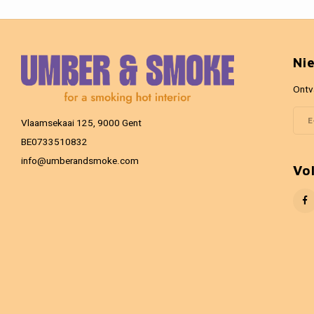
Ni
Ontv
Vlaamsekaai 125, 9000 Gent
BE0733510832
info@umberandsmoke.com
Vo