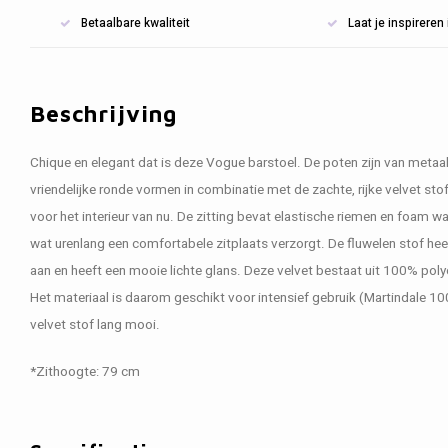
Betaalbare kwaliteit
Laat je inspirere
Beschrijving
Chique en elegant dat is deze Vogue barstoel. De poten zijn van meta
vriendelijke ronde vormen in combinatie met de zachte, rijke velvet st
voor het interieur van nu. De zitting bevat elastische riemen en foam w
wat urenlang een comfortabele zitplaats verzorgt. De fluwelen stof heeft 
aan en heeft een mooie lichte glans. Deze velvet bestaat uit 100% polye
Het materiaal is daarom geschikt voor intensief gebruik (Martindale 100.
velvet stof lang mooi.
*Zithoogte: 79 cm