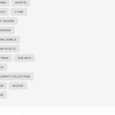
VING
HOOPZI
SCH
J-LINE
P DESIGN
INTERIOR
ENA CANALS
AM STOLTZ
DYWAX
QUÉ RICO
CO
CARPET COLLECTION
DR
WOOOD
ER