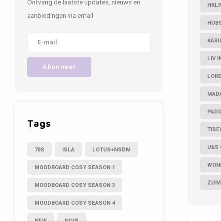
Ontvang de laatste updates, nieuws en
HKLI
aanbiedingen via email
HÜB
KARU
LIV 
Abonneer
LOR
MAD
PAD
Tags
TISE
U&S 
70S
ISLA
LOTUS+NSDM
WON
MOODBOARD COSY SEASON 1
ZUIV
MOODBOARD COSY SEASON 3
MOODBOARD COSY SEASON 4
NEW
NOVA