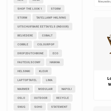
Nieuwste 
SHOP THE LOOK 1
STORM
STORM
TAFELLAMP HKLIVING
UITSCHUIFBARE EETTAFELS (INDOOR)
BELVEDERE
COBALT
COBBLE
COLOURPOP
DROP2DUTCHBONE
ECO
FAUTEUILSCOMF
HAVANA
HELSINKI
KLEUR
L
LAPTOPTAFEL
LIMA
W
MARMER
MODULAIR
NAPOLI
OSLO
OUTDOOR
RECYCLE
SNUG
SOHO
STATEMENT