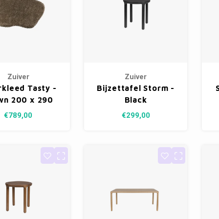
Zuiver
Zuiver
rkleed Tasty -
Bijzettafel Storm -
wn 200 x 290
Black
cm
€789,00
€299,00