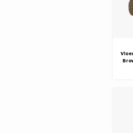
Vloe
Bro