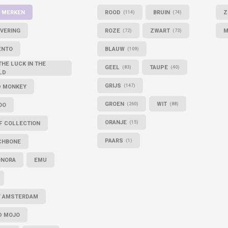
 MERKEN
ROOD
BRUIN
Z
(114)
(74)
VERING
ROZE
ZWART
M
(72)
(73)
ENTO
BLAUW
(109)
THE LUCK IN THE
GEEL
TAUPE
(83)
(40)
LD
GRIJS
D MONKEY
(147)
GROEN
WIT
OO
(260)
(88)
ORANJE
F COLLECTION
(15)
PAARS
CHBONE
(1)
ONORA
EMU
T AMSTERDAM
D MOJO