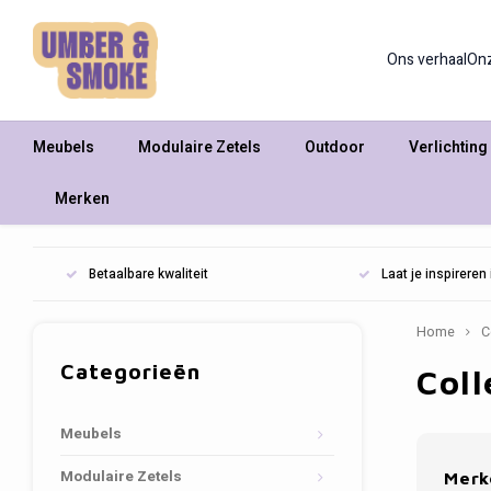
Ons verhaal
On
Meubels
Modulaire Zetels
Outdoor
Verlichting
Merken
Betaalbare kwaliteit
Laat je inspirere
Home
C
Categorieën
Coll
Meubels
Modulaire Zetels
Merk