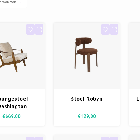
producten
oungestoel
Stoel Robyn
L
ashington
€669,00
€129,00