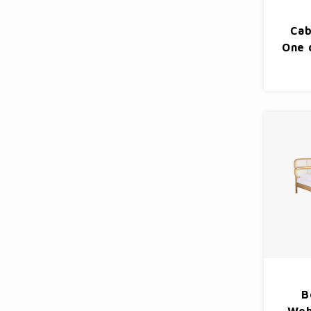
Cab
One 
B