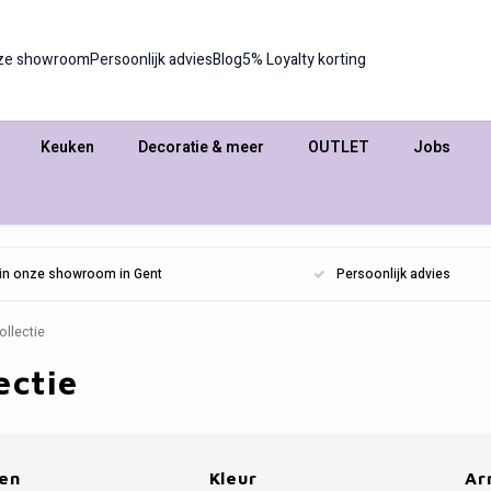
ze showroom
Persoonlijk advies
Blog
5% Loyalty korting
Keuken
Decoratie & meer
OUTLET
Jobs
n in onze showroom in Gent
Persoonlijk advies
ollectie
ectie
en
Kleur
Ar