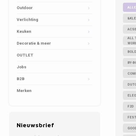
ALLE
Outdoor
&KLE
Verlichting
ACS
Keuken
ALL 
Decoratie & meer
WOR
BOL
OUTLET
BY-B
Jobs
COM
B2B
DUT
Merken
ELE
F2D
FES
Nieuwsbrief
GOO