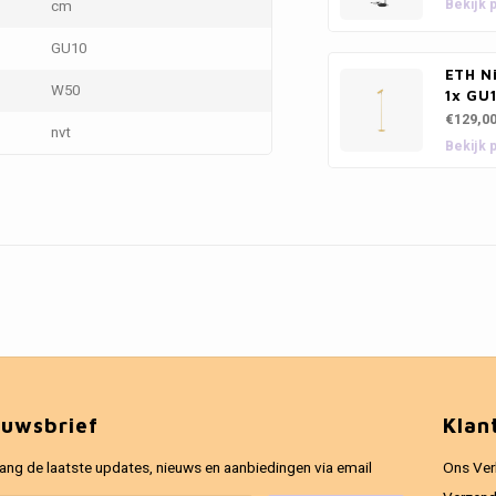
Bekijk 
cm
GU10
ETH N
W50
1x GU
€129,0
nvt
Bekijk 
euwsbrief
Klan
ang de laatste updates, nieuws en aanbiedingen via email
Ons Ver