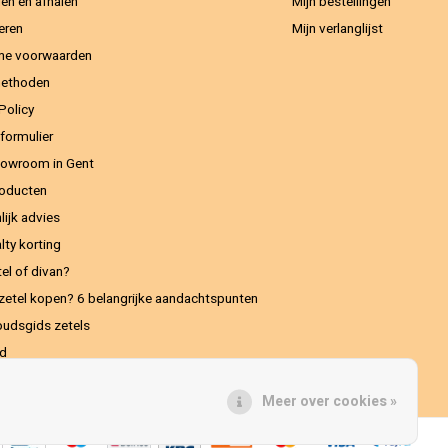
en en afhalen
Mijn bestellingen
eren
Mijn verlanglijst
ne voorwaarden
methoden
Policy
formulier
owroom in Gent
oducten
lijk advies
lty korting
el of divan?
zetel kopen? 6 belangrijke aandachtspunten
udsgids zetels
ed
Meer over cookies »