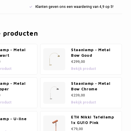
Klanten geven ons een waardering van 4,9 op 5!
e producten
lamp - Metal
Staanlamp - Metal
wart
Bow Goud
0
€299,00
product
Bekijk product
lamp - Metal
Staanlamp - Metal
oper
Bow Chrome
0
€239,00
product
Bekijk product
ETH Nikki Tafellamp
amp - U-line
1x GU10 Pink
€79,00