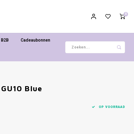
0
B2B
Cadeaubonnen
 GU10 Blue
OP VOORRAAD