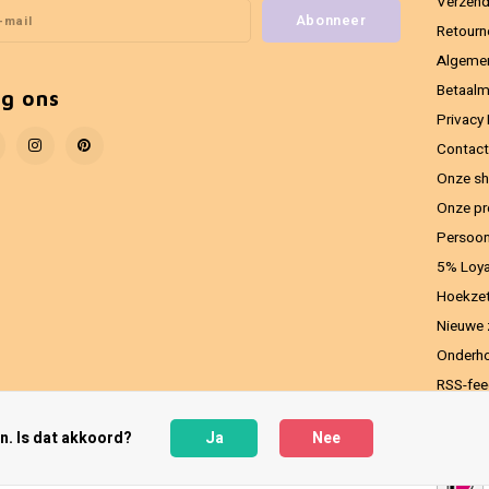
Verzend
Abonneer
Retourn
Algeme
Betaal
lg ons
Privacy 
Contact
Onze sh
Onze pr
Persoon
5% Loya
Hoekzet
Nieuwe 
Onderho
RSS-fe
n. Is dat akkoord?
Ja
Nee