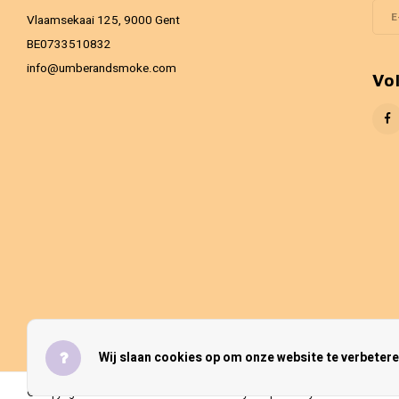
Vlaamsekaai 125, 9000 Gent
BE0733510832
info@umberandsmoke.com
Vo
Wij slaan cookies op om onze website te verbetere
© Copyright 2026 Umber & Smoke - Theme by
Shopmonkey