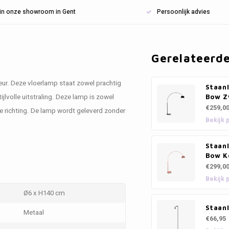
n in onze showroom in Gent
Persoonlijk advies
Gerelateerd
ieur. Deze vloerlamp staat zowel prachtig
Staan
jlvolle uitstraling. Deze lamp is zowel
Bow Z
€259,0
te richting. De lamp wordt geleverd zonder
Bekijk 
Staan
Bow K
€299,0
Bekijk 
Ø6 x H140 cm
Staanl
Metaal
€66,95