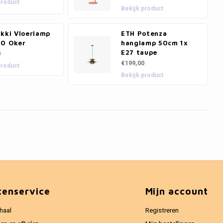
product
Bekijk product
ikki Vloerlamp
ETH Potenza
10 Oker
hanglamp 50cm 1x
E27 taupe
0
€199,00
product
Bekijk product
tenservice
Mijn account
haal
Registreren