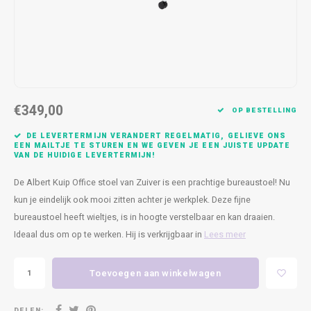
Kasten
Cobble
Spotjes
Vazen
Kleer
Badm
Bankjes
Vienna
Kussens
Vitrin
Havana
Plaids
Conso
€349,00
Helsinki
Bath & Body
Nacht
OP BESTELLING
DE LEVERTERMIJN VERANDERT REGELMATIG, GELIEVE ONS
Belvedere
Kaartjes
Kaste
EEN MAILTJE TE STUREN EN WE GEVEN JE EEN JUISTE UPDATE
VAN DE HUIDIGE LEVERTERMIJN!
Isla Sofa
Textiel
Wandk
De Albert Kuip Office stoel van Zuiver is een prachtige bureaustoel! Nu
kun je eindelijk ook mooi zitten achter je werkplek. Deze fijne
Daydream XL
Kerst
bureaustoel heeft wieltjes, is in hoogte verstelbaar en kan draaien.
Ideaal dus om op te werken. Hij is verkrijgbaar in
Lees meer
Geurstokjes
Toevoegen aan winkelwagen
Bloempotten
DELEN: