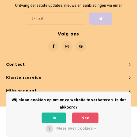
Fotokaders
Ontvang de laatste updates, nieuws en aanbiedingen via email
Volg ons
Contact
Klantenservice
Mijn account
Wij slaan cookies op om onze website te verbeteren. Is dat
akkoord?
Ja
Nee
Meer over cookies »
© Copyright 2026 Umber & Smoke - Theme by
Shopmonkey