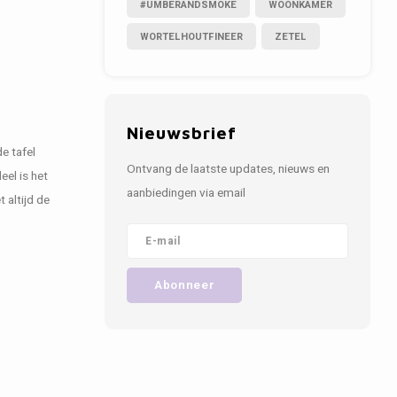
#UMBERANDSMOKE
WOONKAMER
WORTELHOUTFINEER
ZETEL
Nieuwsbrief
de tafel
Ontvang de laatste updates, nieuws en
eel is het
aanbiedingen via email
 altijd de
Abonneer