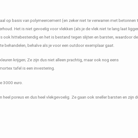
eriaal op basis van polymeercement (en zeker niet te verwarren met betonnen 
oud. Het is niet gevoelig voor vlekken (als je de vlek niet te lang laat ligge
 ook hittebestendig en het is bestand tegen slijten en barsten, waardoor de
te behandelen, behalve als je voor een outdoor exemplaar gaat.
kleuren krijgen; Ze zijn dus niet alleen prachtig, maar ook nog eens
mortex tafel is een investering.
de 3000 euro.
jn heel poreus en dus heel vlekgevoelig. Ze gaan ook sneller barsten en zijn d