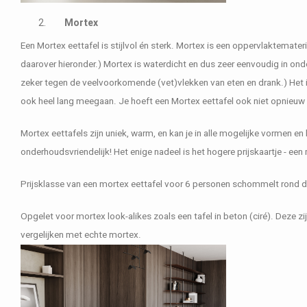
Mortex
Een Mortex eettafel is stijlvol én sterk. Mortex is een oppervlaktemat
daarover hieronder.) Mortex is waterdicht en dus zeer eenvoudig in onderh
zeker tegen de veelvoorkomende (vet)vlekken van eten en drank.) Het is
ook heel lang meegaan. Je hoeft een Mortex eettafel ook niet opnieuw 
Mortex eettafels zijn uniek, warm, en kan je in alle mogelijke vormen en 
onderhoudsvriendelijk! Het enige nadeel is het hogere prijskaartje - een 
Prijsklasse van een mortex eettafel voor 6 personen schommelt rond 
Opgelet voor mortex look-alikes zoals een tafel in beton (ciré). Deze zi
vergelijken met echte mortex.