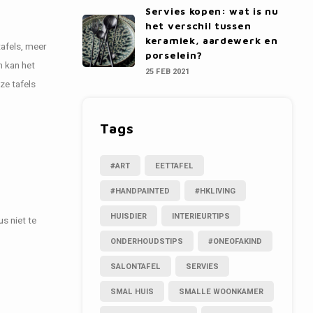
Servies kopen: wat is nu
het verschil tussen
keramiek, aardewerk en
tafels, meer
porselein?
n kan het
25 FEB 2021
ze tafels
Tags
#ART
EETTAFEL
#HANDPAINTED
#HKLIVING
HUISDIER
INTERIEURTIPS
us niet te
ONDERHOUDSTIPS
#ONEOFAKIND
SALONTAFEL
SERVIES
SMAL HUIS
SMALLE WOONKAMER