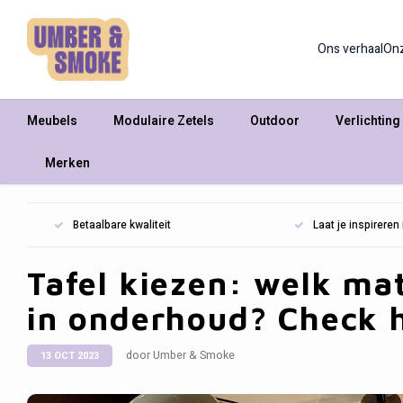
Ons verhaal
On
Meubels
Modulaire Zetels
Outdoor
Verlichting
Merken
Betaalbare kwaliteit
Laat je inspirere
Tafel kiezen: welk mat
in onderhoud? Check h
door Umber & Smoke
13 OCT 2023