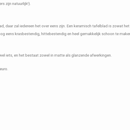
 zijn natuurlijk!).
d, daar zal iedereen het over eens zijn. Een keramisch tafelblad is zowat het
k nog eens krasbestendig, hittebestendig en heel gemakkelijk schoon te make
je wel iets, en het bestaat zowel in matte als glanzende afwerkingen.
euro.