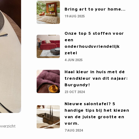
Bring art to your home...
19 AUG 2025
Onze top 5 stoffen voor
een
onderhoudsvriendelijk
zetel
4 JUN 2025
Haal kleur in huis met dé
trendkleur van dit najaar:
Burgundy!
23 OCT 2024
Nieuwe salontafel? 5
handige tips bij het kiezen
van de juiste grootte en
vorm.
overzicht
7 AUG 2024