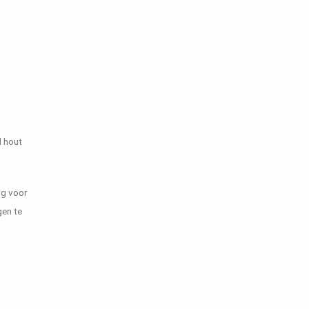
d hout
ig voor
gen te