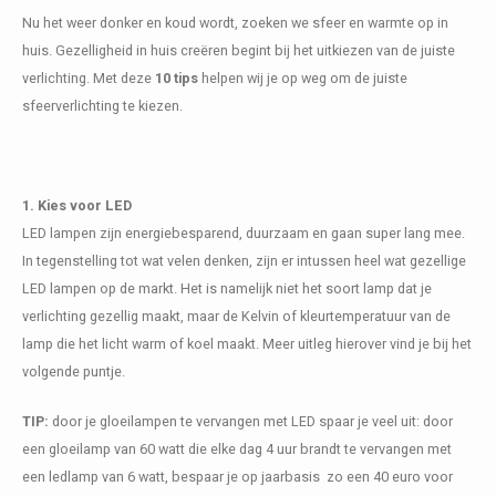
Kasten
Cobble
Spotjes
Vazen
Kleer
Badm
Nu het weer donker en koud wordt, zoeken we sfeer en warmte op in
huis. Gezelligheid in huis creëren begint bij het uitkiezen van de juiste
Bankjes
Vienna
Kussens
Vitrin
verlichting. Met deze
10 tips
helpen wij je op weg om de juiste
sfeerverlichting te kiezen.
Havana
Plaids
Conso
Helsinki
Bath & Body
Nacht
1. Kies voor LED
Belvedere
Kaartjes
Kaste
LED lampen zijn energiebesparend, duurzaam en gaan super lang mee.
In tegenstelling tot wat velen denken, zijn er intussen heel wat gezellige
Isla Sofa
Textiel
Wandk
LED lampen op de markt. Het is namelijk niet het soort lamp dat je
verlichting gezellig maakt, maar de Kelvin of kleurtemperatuur van de
Daydream XL
Kerst
lamp die het licht warm of koel maakt. Meer uitleg hierover vind je bij het
volgende puntje.
Geurstokjes
TIP:
door je gloeilampen te vervangen met LED spaar je veel uit: door
Bloempotten
een gloeilamp van 60 watt die elke dag 4 uur brandt te vervangen met
een ledlamp van 6 watt, bespaar je op jaarbasis zo een 40 euro voor