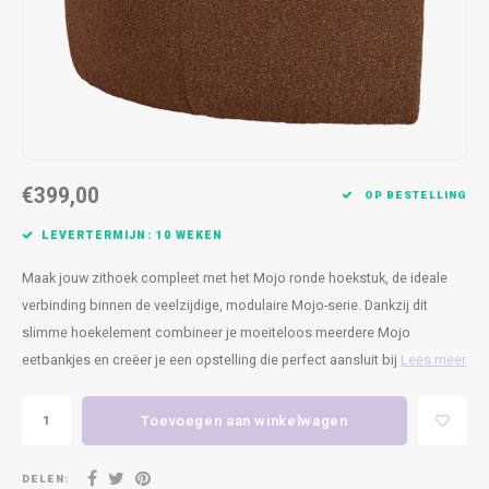
Kasten
Cobble
Spotjes
Vazen
Kleer
Badm
Bankjes
Vienna
Kussens
Vitrin
Havana
Plaids
Conso
Helsinki
Bath & Body
Nacht
€399,00
OP BESTELLING
Belvedere
Kaartjes
Kaste
LEVERTERMIJN: 10 WEKEN
Maak jouw zithoek compleet met het Mojo ronde hoekstuk, de ideale
Isla Sofa
Textiel
Wandk
verbinding binnen de veelzijdige, modulaire Mojo-serie. Dankzij dit
slimme hoekelement combineer je moeiteloos meerdere Mojo
Daydream XL
Kerst
eetbankjes en creëer je een opstelling die perfect aansluit bij
Lees meer
Geurstokjes
Toevoegen aan winkelwagen
Bloempotten
DELEN: