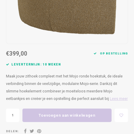
Kasten
Cobble
Spotjes
Vazen
Kleer
Badm
Bankjes
Vienna
Kussens
Vitrin
Havana
Plaids
Conso
Helsinki
Bath & Body
Nacht
€399,00
OP BESTELLING
Belvedere
Kaartjes
Kaste
LEVERTERMIJN: 10 WEKEN
Maak jouw zithoek compleet met het Mojo ronde hoekstuk, de ideale
Isla Sofa
Textiel
Wandk
verbinding binnen de veelzijdige, modulaire Mojo-serie. Dankzij dit
slimme hoekelement combineer je moeiteloos meerdere Mojo
Daydream XL
Kerst
eetbankjes en creëer je een opstelling die perfect aansluit bij
Lees meer
Geurstokjes
Toevoegen aan winkelwagen
Bloempotten
DELEN: