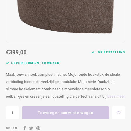
Kasten
Cobble
Spotjes
Vazen
Kleer
Badm
Bankjes
Vienna
Kussens
Vitrin
Havana
Plaids
Conso
Helsinki
Bath & Body
Nacht
€399,00
OP BESTELLING
Belvedere
Kaartjes
Kaste
LEVERTERMIJN: 10 WEKEN
Maak jouw zithoek compleet met het Mojo ronde hoekstuk, de ideale
Isla Sofa
Textiel
Wandk
verbinding binnen de veelzijdige, modulaire Mojo-serie. Dankzij dit
slimme hoekelement combineer je moeiteloos meerdere Mojo
Daydream XL
Kerst
eetbankjes en creëer je een opstelling die perfect aansluit bij
Lees meer
Geurstokjes
Toevoegen aan winkelwagen
Bloempotten
DELEN: